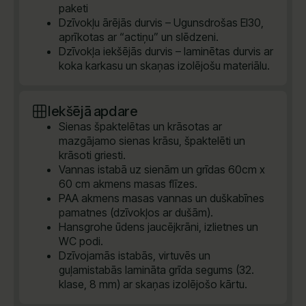
paketi
Dzīvokļu ārējās durvis – Ugunsdrošas EI30,
aprīkotas ar “actiņu” un slēdzeni.
Dzīvokļa iekšējās durvis – laminētas durvis ar
koka karkasu un skaņas izolējošu materiālu.
Iekšējā apdare
Sienas špaktelētas un krāsotas ar
mazgājamo sienas krāsu, špaktelēti un
krāsoti griesti.
Vannas istabā uz sienām un grīdas 60cm x
60 cm akmens masas flīzes.
PAA akmens masas vannas un duškabīnes
pamatnes (dzīvokļos ar dušām).
Hansgrohe ūdens jaucējkrāni, izlietnes un
WC podi.
Dzīvojamās istabās, virtuvēs un
guļamistabās lamināta grīda segums (32.
klase, 8 mm) ar skaņas izolējošo kārtu.