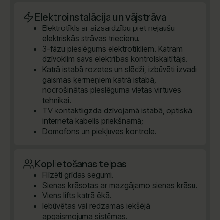
Elektroinstalācija un vājstrāva
Elektrotīkls ar aizsardzību pret nejaušu
elektriskās strāvas triecienu.
3-fāzu pieslēgums elektrotīkliem. Katram
dzīvoklim savs elektrības kontrolskaitītājs.
Katrā istabā rozetes un slēdži, izbūvēti izvadi
gaismas ķermeņiem katrā istabā,
nodrošinātas pieslēguma vietas virtuves
tehnikai.
TV kontaktligzda dzīvojamā istabā, optiskā
interneta kabelis priekšnamā;
Domofons un piekļuves kontrole.
Koplietošanas telpas
Flīzēti grīdas segumi.
Sienas krāsotas ar mazgājamo sienas krāsu.
Viens lifts katrā ēkā.
Iebūvētas vai redzamas iekšējā
apgaismojuma sistēmas.