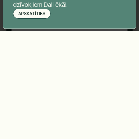
dzīvokļiem Dali ēkā!
APSKATĪTIES
Pieteikt apskati
Sūtīt