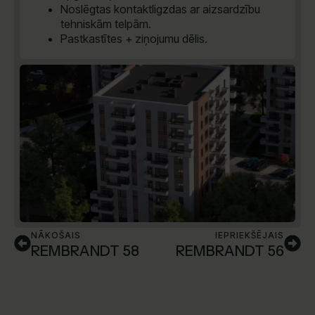
Noslēgtas kontaktligzdas ar aizsardzību
tehniskām telpām.
Pastkastītes + ziņojumu dēlis.
NĀKOŠAIS
IEPRIEKŠĒJAIS
REMBRANDT 58
REMBRANDT 56