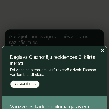
Atstājiet mums ziņu un mēs ar Jums
sazināsimies.
Vārds Uzvārds
*
Deglava Gleznotāju rezidences 3. kārta
ir klāt!
E-pasts
*
Esi viens no pirmajiem, kurš rezervē dzīvokli Picasso
vai Rembrandt ēkās.
APSKATĪTIES
Telefona nr.
*
Vai izvēlies kādu no pilnībā gataviem
Tava ziņa
*