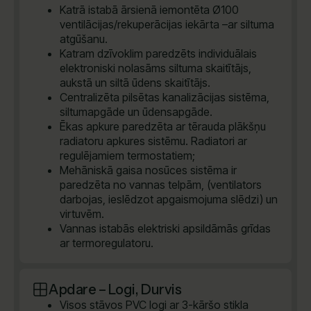
Katrā istabā ārsienā iemontēta Ø100
ventilācijas/rekuperācijas iekārta –ar siltuma
atgūšanu.
Katram dzīvoklim paredzēts individuālais
elektroniski nolasāms siltuma skaitītājs,
aukstā un siltā ūdens skaitītājs.
Centralizēta pilsētas kanalizācijas sistēma,
siltumapgāde un ūdensapgāde.
Ēkas apkure paredzēta ar tērauda plākšņu
radiatoru apkures sistēmu. Radiatori ar
regulējamiem termostatiem;
Mehāniskā gaisa nosūces sistēma ir
paredzēta no vannas telpām, (ventilators
darbojas, ieslēdzot apgaismojuma slēdzi) un
virtuvēm.
Vannas istabās elektriski apsildāmās grīdas
ar termoregulatoru.
Apdare – Logi, Durvis
Visos stāvos PVC logi ar 3-kāršo stikla