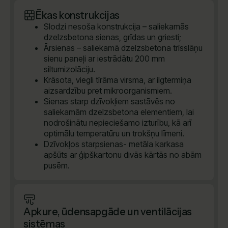
Ēkas konstrukcijas
Slodzi nesoša konstrukcija – saliekamās
dzelzsbetona sienas, grīdas un griesti;
Ārsienas – saliekamā dzelzsbetona trīsslāņu
sienu paneļi ar iestrādātu 200 mm
siltumizolāciju.
Krāsota, viegli tīrāma virsma, ar ilgtermiņa
aizsardzību pret mikroorganismiem.
Sienas starp dzīvokļiem sastāvēs no
saliekamām dzelzsbetona elementiem, lai
nodrošinātu nepieciešamo izturību, kā arī
optimālu temperatūru un trokšņu līmeni.
Dzīvokļos starpsienas- metāla karkasa
apšūts ar ģipškartonu divās kārtās no abām
pusēm.
Apkure, ūdensapgāde un ventilācijas
sistēmas