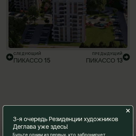
СЛЕДУЮЩИЙ
ПРЕДЫДУЩИЙ
ПИКАССО 15
ПИКАССО 13
3-я очередь Резиденции художников
Деглава уже здесь!
Оставьте нам сообщение, и мы
Будьте одним из первых, кто забронирует