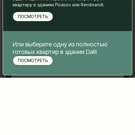
свяжемся с вами.
квартиру в зданиях Picasso или Rembrandt.
Имя Фамилия
*
ПОСМОТРЕТЬ
Электронная почта
*
Или выберите одну из полностью
готовых квартир в здании Dali!
ПОСМОТРЕТЬ
Номер телефона
*
Записаться на просмотр
Ваше сообщение
*
Отправить