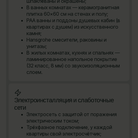
шпаклёваны и окрашены;
В ванных комнатах — керамогранитная
плитка 60×60 см на стенах и полу;
PAA ванны и поддоны душевых кабин (в
квартирах с душем) из искусственного
камня;
Hansgrohe cмесители, раковины и
унитазы;
В жилых комнатах, кухнях и спальнях —
ламинированное напольное покрытие
(32 класс, 8 мм) со звукоизоляционным
слоем.
Электроинсталляция и слаботочные
сети
Электросеть с защитой от поражения
электрическим током;
Трёхфазное подключение, у каждой
квартиры свой электросчётчик;