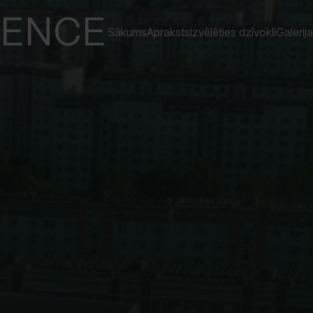
DENCE
Sākums
Apraksts
Izvēlēties dzīvokli
Galerija