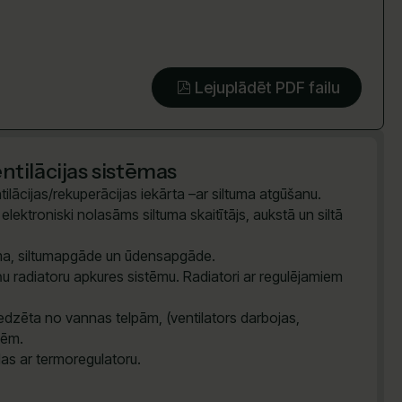
Lejuplādēt PDF failu
tilācijas sistēmas
ilācijas/rekuperācijas iekārta –ar siltuma atgūšanu.
lektroniski nolasāms siltuma skaitītājs, aukstā un siltā
tēma, siltumapgāde un ūdensapgāde.
u radiatoru apkures sistēmu. Radiatori ar regulējamiem
dzēta no vannas telpām, (ventilators darbojas,
vēm.
das ar termoregulatoru.