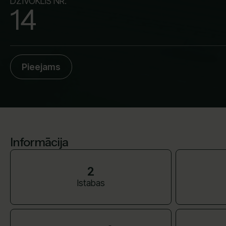
DZĪVOKLIS NR.
14
Pieejams
Informācija
2
Istabas