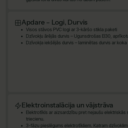
Apdare – Logi, Durvis
Visos stāvos PVC logi ar 3-kāršo stikla paketi
Dzīvokļu ārējās durvis – Ugunsdrošas EI30, aprīkota
Dzīvokļa iekšējās durvis – laminētas durvis ar koka
Elektroinstalācija un vājstrāva
Elektrotīkls ar aizsardzību pret nejaušu elektriskās
triecienu.
3-fāzu pieslēgums elektrotīkliem. Katram dzīvokli