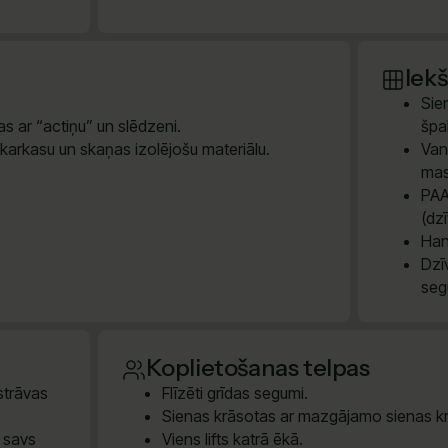
Iek
Sie
s ar “actiņu” un slēdzeni.
špak
 karkasu un skaņas izolējošu materiālu.
Van
mas
PAA
(dz
Han
Dzī
seg
Koplietošanas telpas
 strāvas
Flīzēti grīdas segumi.
Sienas krāsotas ar mazgājamo sienas kr
m savs
Viens lifts katrā ēkā.