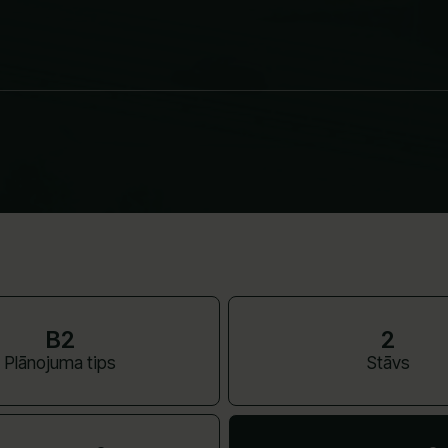
B2
2
Plānojuma tips
Stāvs