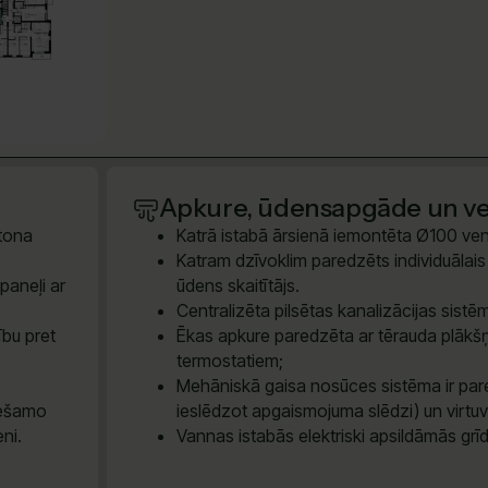
Apkure, ūdensapgāde un ven
etona
Katrā istabā ārsienā iemontēta Ø100 vent
Katram dzīvoklim paredzēts individuālais e
paneļi ar
ūdens skaitītājs.
Centralizēta pilsētas kanalizācijas sis
ību pret
Ēkas apkure paredzēta ar tērauda plākšņ
termostatiem;
Mehāniskā gaisa nosūces sistēma ir pare
iešamo
ieslēdzot apgaismojuma slēdzi) un virtu
eni.
Vannas istabās elektriski apsildāmās grī