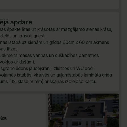
šējā apdare
nas špaktelētas un krāsotas ar mazgājamo sienas krāsu,
telēti un krāsoti griesti.
nas istabā uz sienām un grīdas 60cm x 60 cm akmens
as flīzes.
 akmens masas vannas un duškabīnes pamatnes
īvokļos ar dušām).
sgrohe ūdens jaucējkrāni, izlietnes un WC podi.
vojamās istabās, virtuvēs un guļamistabās lamināta grīda
ums (32. klase, 8 mm) ar skaņas izolējošo kārtu.
āsu.