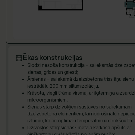
Ēkas konstrukcijas
Slodzi nesoša konstrukcija – saliekamās dzelzsb
sienas, grīdas un griesti;
Ārsienas – saliekamā dzelzsbetona trīsslāņu sienu 
iestrādātu 200 mm siltumizolāciju.
Krāsota, viegli tīrāma virsma, ar ilgtermiņa aizsardz
mikroorganismiem.
Sienas starp dzīvokļiem sastāvēs no saliekamām
dzelzsbetona elementiem, lai nodrošinātu nepiec
izturību, kā arī optimālu temperatūru un trokšņu līm
Dzīvokļos starpsienas- metāla karkasa apšūts ar
ģipškartonu divās kārtās no abām pusēm.