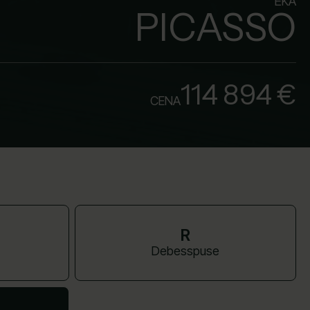
ĒKA
PICASSO
114 894 €
CENA
R
Debesspuse