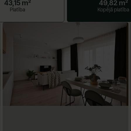
43,15 m²
49,82 m²
Platība
Kopējā platība