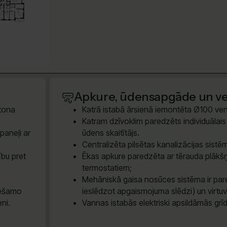
Apkure, ūdensapgāde un ven
etona
Katrā istabā ārsienā iemontēta Ø100 vent
Katram dzīvoklim paredzēts individuālais e
paneļi ar
ūdens skaitītājs.
Centralizēta pilsētas kanalizācijas sis
ību pret
Ēkas apkure paredzēta ar tērauda plākšņ
termostatiem;
Mehāniskā gaisa nosūces sistēma ir pare
iešamo
ieslēdzot apgaismojuma slēdzi) un virtu
eni.
Vannas istabās elektriski apsildāmās grī