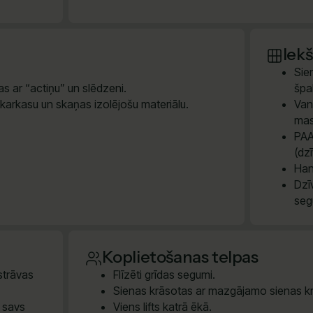
Iek
Sie
s ar “actiņu” un slēdzeni.
špak
 karkasu un skaņas izolējošu materiālu.
Van
mas
PAA
(dz
Han
Dzī
seg
Koplietošanas telpas
 strāvas
Flīzēti grīdas segumi.
Sienas krāsotas ar mazgājamo sienas kr
m savs
Viens lifts katrā ēkā.