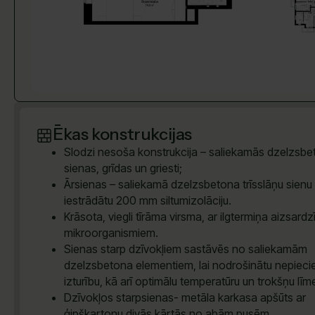
Ēkas konstrukcijas
Slodzi nesoša konstrukcija – saliekamās dzelzsb
sienas, grīdas un griesti;
Ārsienas – saliekamā dzelzsbetona trīsslāņu sienu 
iestrādātu 200 mm siltumizolāciju.
Krāsota, viegli tīrāma virsma, ar ilgtermiņa aizsardz
mikroorganismiem.
Sienas starp dzīvokļiem sastāvēs no saliekamām
dzelzsbetona elementiem, lai nodrošinātu nepiec
izturību, kā arī optimālu temperatūru un trokšņu līm
Dzīvokļos starpsienas- metāla karkasa apšūts ar
ģipškartonu divās kārtās no abām pusēm.