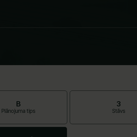
B
3
Plānojuma tips
Stāvs