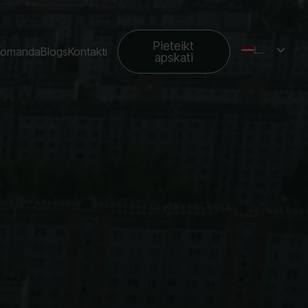
Pieteikt
LV
Komanda
Blogs
Kontakti
apskati
EN
RU