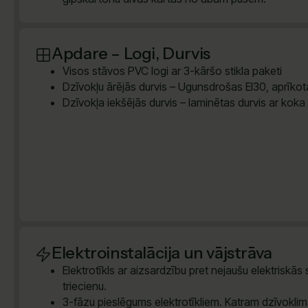
Apdare – Logi, Durvis
Visos stāvos PVC logi ar 3-kāršo stikla paketi
Dzīvokļu ārējās durvis – Ugunsdrošas EI30, aprīkota
Dzīvokļa iekšējās durvis – laminētas durvis ar koka
Elektroinstalācija un vājstrāva
Elektrotīkls ar aizsardzību pret nejaušu elektriskās
triecienu.
3-fāzu pieslēgums elektrotīkliem. Katram dzīvokli