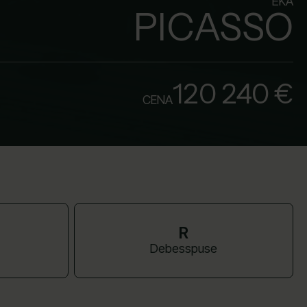
ĒKA
PICASSO
120 240 €
CENA
R
Debesspuse