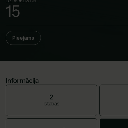
DZĪVOKLIS NR.
15
Pieejams
Informācija
2
Istabas