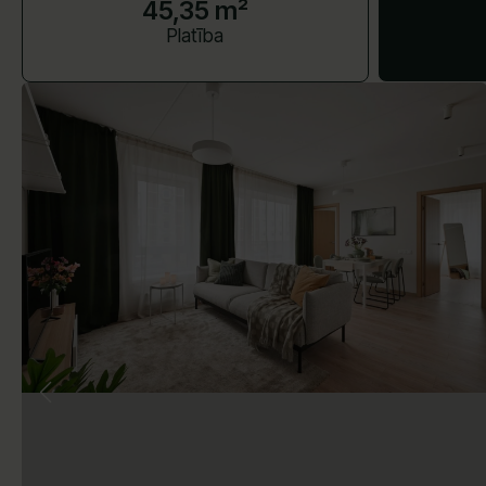
45,35 m²
Platība