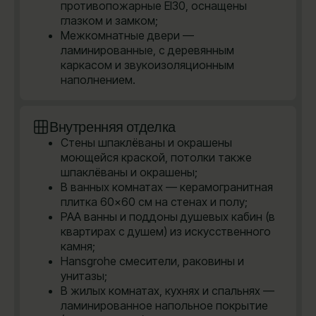
противопожарные EI30, оснащены
глазком и замком;
Межкомнатные двери —
ламинированные, с деревянным
каркасом и звукоизоляционным
наполнением.
Внутренняя отделка
Стены шпаклёваны и окрашены
моющейся краской, потолки также
шпаклёваны и окрашены;
В ванных комнатах — керамогранитная
плитка 60×60 см на стенах и полу;
PAA ванны и поддоны душевых кабин (в
квартирах с душем) из искусственного
камня;
Hansgrohe cмесители, раковины и
унитазы;
В жилых комнатах, кухнях и спальнях —
ламинированное напольное покрытие