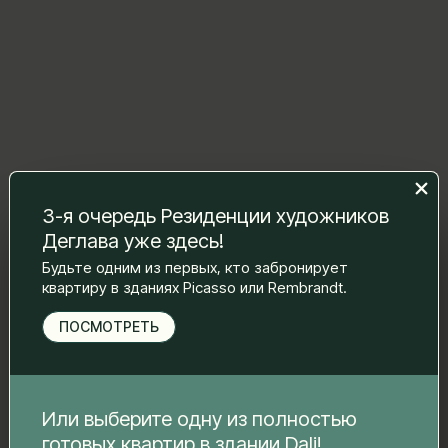
3-я очередь Резиденции художников
Оставьте нам сообщение, и мы
Деглава уже здесь!
свяжемся с вами.
Будьте одним из первых, кто забронирует
Имя Фамилия
*
квартиру в зданиях Picasso или Rembrandt.
ПОСМОТРЕТЬ
Электронная почта
*
Или выберите одну из полностью
готовых квартир в здании Dali!
Номер телефона
*