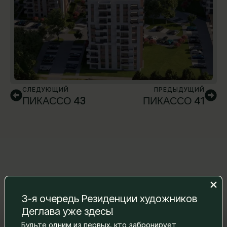
СЛЕДУЮЩИЙ
ПРЕДЫДУЩИЙ
ПИКАССО 43
ПИКАССО 41
3-я очередь Резиденции художников
Деглава уже здесь!
Оставьте нам сообщение, и мы
Будьте одним из первых, кто забронирует