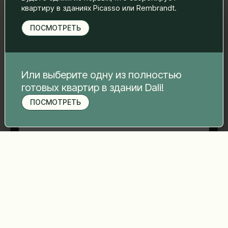
свяжемся с вами.
квартиру в зданиях Picasso или Rembrandt.
Имя Фамилия
*
ПОСМОТРЕТЬ
Электронная почта
*
Или выберите одну из полностью
готовых квартир в здании Dali!
ПОСМОТРЕТЬ
Номер телефона
*
Записаться на просмотр
Ваше сообщение
*
Отправить