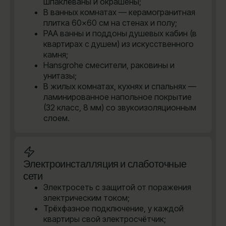
шпаклёваны и окрашены;
В ванных комнатах — керамогранитная
плитка 60×60 см на стенах и полу;
PAA ванны и поддоны душевых кабин (в
квартирах с душем) из искусственного
камня;
Hansgrohe cмесители, раковины и
унитазы;
В жилых комнатах, кухнях и спальнях —
ламинированное напольное покрытие
(32 класс, 8 мм) со звукоизоляционным
слоем.
Электроинсталляция и слаботочные
сети
Электросеть с защитой от поражения
электрическим током;
Трёхфазное подключение, у каждой
квартиры свой электросчётчик;