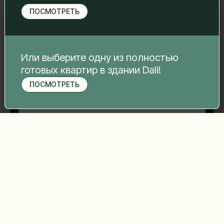
свяжемся с вами.
ПОСМОТРЕТЬ
Имя Фамилия
*
Электронная почта
*
Или выберите одну из полностью
готовых квартир в здании Dali!
ПОСМОТРЕТЬ
Записаться на просмотр
Номер телефона
*
Ваше сообщение
*
Отправить