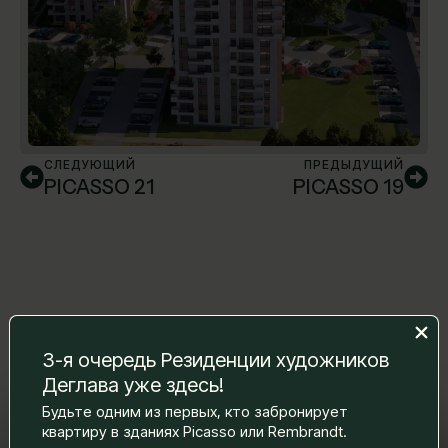
СЛЕДУЮЩИЙ
ПРЕДЫДУЩИЙ
PICASSO 21
PICASSO 19
3-я очередь Резиденции художников
Деглава уже здесь!
Будьте одним из первых, кто забронирует
Оставьте нам сообщение, и мы
квартиру в зданиях Picasso или Rembrandt.