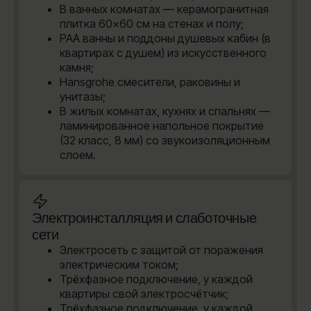
В ванных комнатах — керамогранитная
плитка 60×60 см на стенах и полу;
PAA ванны и поддоны душевых кабин (в
квартирах с душем) из искусственного
камня;
Hansgrohe cмесители, раковины и
унитазы;
В жилых комнатах, кухнях и спальнях —
ламинированное напольное покрытие
(32 класс, 8 мм) со звукоизоляционным
слоем.
Электроинсталляция и слаботочные
сети
Электросеть с защитой от поражения
электрическим током;
Трёхфазное подключение, у каждой
квартиры свой электросчётчик;
Трёхфазное подключение, у каждой