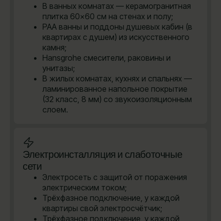
В ванных комнатах — керамогранитная
плитка 60×60 см на стенах и полу;
PAA ванны и поддоны душевых кабин (в
квартирах с душем) из искусственного
камня;
Hansgrohe cмесители, раковины и
унитазы;
В жилых комнатах, кухнях и спальнях —
ламинированное напольное покрытие
(32 класс, 8 мм) со звукоизоляционным
слоем.
Электроинсталляция и слаботочные
сети
Электросеть с защитой от поражения
электрическим током;
Трёхфазное подключение, у каждой
квартиры свой электросчётчик;
Трёхфазное подключение, у каждой