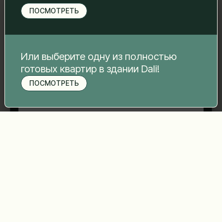
свяжемся с вами.
ПОСМОТРЕТЬ
Имя Фамилия
*
Электронная почта
*
Или выберите одну из полностью
готовых квартир в здании Dali!
ПОСМОТРЕТЬ
Записаться на просмотр
Номер телефона
*
Ваше сообщение
*
Отправить