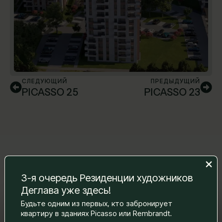
СЛЕДУЮЩИЙ
ПРЕДЫДУЩИЙ
PICASSO 25
PICASSO 23
3-я очередь Резиденции художников
Деглава уже здесь!
Будьте одним из первых, кто забронирует
Оставьте нам сообщение, и мы
квартиру в зданиях Picasso или Rembrandt.