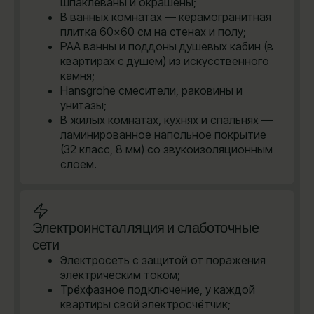
шпаклёваны и окрашены;
В ванных комнатах — керамогранитная
плитка 60×60 см на стенах и полу;
PAA ванны и поддоны душевых кабин (в
квартирах с душем) из искусственного
камня;
Hansgrohe cмесители, раковины и
унитазы;
В жилых комнатах, кухнях и спальнях —
ламинированное напольное покрытие
(32 класс, 8 мм) со звукоизоляционным
слоем.
Электроинсталляция и слаботочные
сети
Электросеть с защитой от поражения
электрическим током;
Трёхфазное подключение, у каждой
квартиры свой электросчётчик;