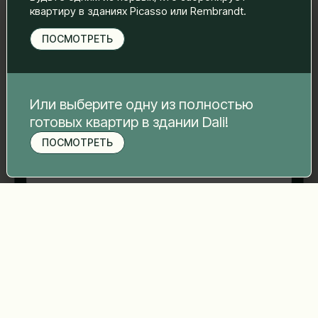
свяжемся с вами.
квартиру в зданиях Picasso или Rembrandt.
Имя Фамилия
*
ПОСМОТРЕТЬ
Электронная почта
*
Или выберите одну из полностью
готовых квартир в здании Dali!
ПОСМОТРЕТЬ
Номер телефона
*
Записаться на просмотр
Ваше сообщение
*
Отправить