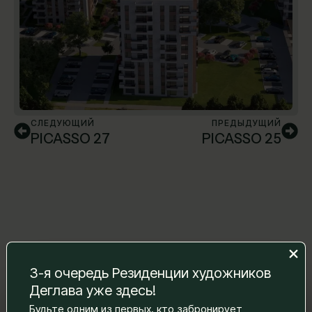
СЛЕДУЮЩИЙ
ПРЕДЫДУЩИЙ
PICASSO 27
PICASSO 25
3-я очередь Резиденции художников
Деглава уже здесь!
Оставьте нам сообщение, и мы
Будьте одним из первых, кто забронирует