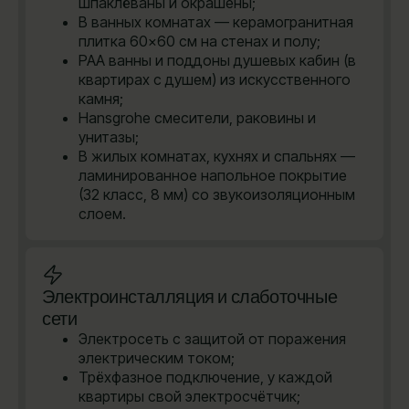
шпаклёваны и окрашены;
В ванных комнатах — керамогранитная
плитка 60×60 см на стенах и полу;
PAA ванны и поддоны душевых кабин (в
квартирах с душем) из искусственного
камня;
Hansgrohe cмесители, раковины и
унитазы;
В жилых комнатах, кухнях и спальнях —
ламинированное напольное покрытие
(32 класс, 8 мм) со звукоизоляционным
слоем.
Электроинсталляция и слаботочные
сети
Электросеть с защитой от поражения
электрическим током;
Трёхфазное подключение, у каждой
квартиры свой электросчётчик;