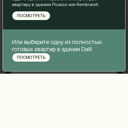
свяжемся с вами.
квартиру в зданиях Picasso или Rembrandt.
Имя Фамилия
*
ПОСМОТРЕТЬ
Электронная почта
*
Или выберите одну из полностью
готовых квартир в здании Dali!
ПОСМОТРЕТЬ
Номер телефона
*
Записаться на просмотр
Ваше сообщение
*
Отправить