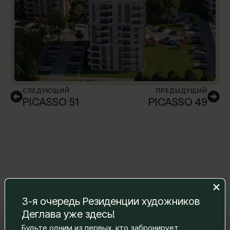
СЛЕДУЮЩИЙ
ПРЕДЫДУЩИЙ
PICASSO 51
PICASSO 49
3-я очередь Резиденции художников
Деглава уже здесь!
Оставьте нам сообщение, и мы
Будьте одним из первых, кто забронирует