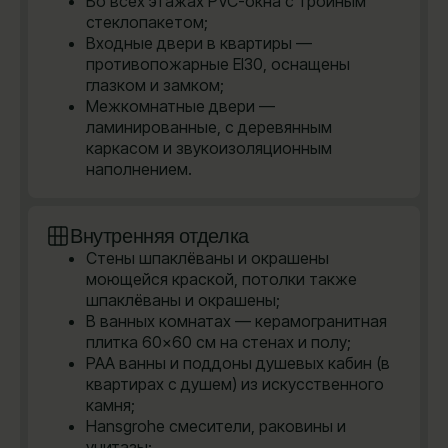
Во всех этажах PVC-окна с тройным
стеклопакетом;
Входные двери в квартиры —
противопожарные EI30, оснащены
глазком и замком;
Межкомнатные двери —
ламинированные, с деревянным
каркасом и звукоизоляционным
наполнением.
Внутренняя отделка
Стены шпаклёваны и окрашены
моющейся краской, потолки также
шпаклёваны и окрашены;
В ванных комнатах — керамогранитная
плитка 60×60 см на стенах и полу;
PAA ванны и поддоны душевых кабин (в
квартирах с душем) из искусственного
камня;
Hansgrohe cмесители, раковины и
унитазы;