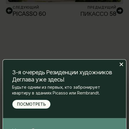
СЛЕДУЮЩИЙ
ПРЕДЫДУЩИЙ
PICASSO 60
ПИКАССО 58
3-я очередь Резиденции художников
Деглава уже здесь!
Оставьте нам сообщение, и мы
Будьте одним из первых, кто забронирует
свяжемся с вами.
квартиру в зданиях Picasso или Rembrandt.
Имя Фамилия
*
ПОСМОТРЕТЬ
Электронная почта
*