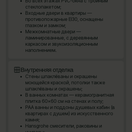
Во всех этажах PVC-окна с тройным
стеклопакетом;
Входные двери в квартиры —
противопожарные EI30, оснащены
глазком и замком;
Межкомнатные двери —
ламинированные, с деревянным
каркасом и звукоизоляционным
наполнением.
Внутренняя отделка
Стены шпаклёваны и окрашены
моющейся краской, потолки также
шпаклёваны и окрашены;
В ванных комнатах — керамогранитная
плитка 60×60 см на стенах и полу;
PAA ванны и поддоны душевых кабин (в
квартирах с душем) из искусственного
камня;
Hansgrohe cмесители, раковины и
унитазы;