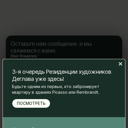
Оставьте нам сообщение, и мы
свяжемся с вами.
Имя Фамилия
*
3-я очередь Резиденции художников
Деглава уже здесь!
Электронная почта
*
Будьте одним из первых, кто забронирует
квартиру в зданиях Picasso или Rembrandt.
ПОСМОТРЕТЬ
Номер телефона
*
Ваше сообщение
*