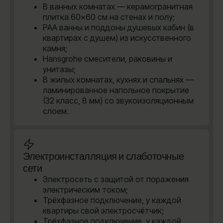
В ванных комнатах — керамогранитная
плитка 60×60 см на стенах и полу;
PAA ванны и поддоны душевых кабин (в
квартирах с душем) из искусственного
камня;
Hansgrohe cмесители, раковины и
унитазы;
В жилых комнатах, кухнях и спальнях —
ламинированное напольное покрытие
(32 класс, 8 мм) со звукоизоляционным
слоем.
Электроинсталляция и слаботочные
сети
Электросеть с защитой от поражения
электрическим током;
Трёхфазное подключение, у каждой
квартиры свой электросчётчик;
Трёхфазное подключение, у каждой