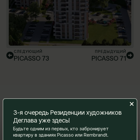
СЛЕДУЮЩИЙ
ПРЕДЫДУЩИЙ
PICASSO 73
PICASSO 71
3-я очередь Резиденции художников
Деглава уже здесь!
Будьте одним из первых, кто забронирует
Оставьте нам сообщение, и мы
квартиру в зданиях Picasso или Rembrandt.