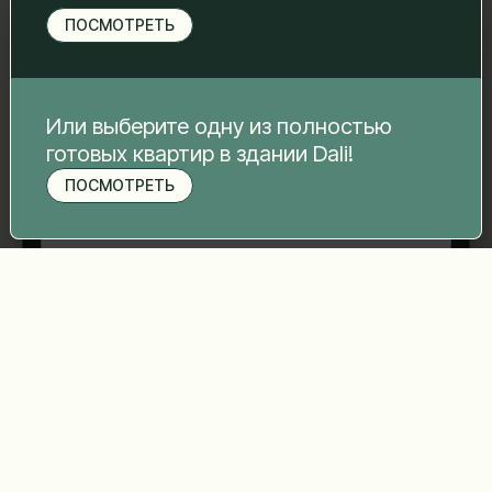
свяжемся с вами.
ПОСМОТРЕТЬ
Имя Фамилия
*
Электронная почта
*
Или выберите одну из полностью
готовых квартир в здании Dali!
ПОСМОТРЕТЬ
Записаться на просмотр
Номер телефона
*
Ваше сообщение
*
Отправить