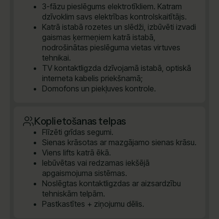
3-fāzu pieslēgums elektrotīkliem. Katram
dzīvoklim savs elektrības kontrolskaitītājs.
Katrā istabā rozetes un slēdži, izbūvēti izvadi
gaismas ķermeņiem katrā istabā,
nodrošinātas pieslēguma vietas virtuves
tehnikai.
TV kontaktligzda dzīvojamā istabā, optiskā
interneta kabelis priekšnamā;
Domofons un piekļuves kontrole.
Koplietošanas telpas
Flīzēti grīdas segumi.
Sienas krāsotas ar mazgājamo sienas krāsu.
Viens lifts katrā ēkā.
Iebūvētas vai redzamas iekšējā
apgaismojuma sistēmas.
Noslēgtas kontaktligzdas ar aizsardzību
tehniskām telpām.
Pastkastītes + ziņojumu dēlis.