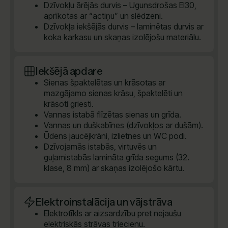
Dzīvokļu ārējās durvis – Ugunsdrošas EI30,
aprīkotas ar “actiņu” un slēdzeni.
Dzīvokļa iekšējās durvis – laminētas durvis ar
koka karkasu un skaņas izolējošu materiālu.
Iekšējā apdare
Sienas špaktelētas un krāsotas ar
mazgājamo sienas krāsu, špaktelēti un
krāsoti griesti.
Vannas istabā flīzētas sienas un grīda.
Vannas un duškabīnes (dzīvokļos ar dušām).
Ūdens jaucējkrāni, izlietnes un WC podi.
Dzīvojamās istabās, virtuvēs un
guļamistabās lamināta grīda segums (32.
klase, 8 mm) ar skaņas izolējošo kārtu.
Elektroinstalācija un vājstrāva
Elektrotīkls ar aizsardzību pret nejaušu
elektriskās strāvas triecienu.