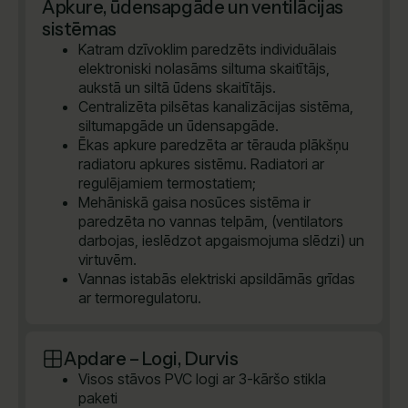
Apkure, ūdensapgāde un ventilācijas
sistēmas
Katram dzīvoklim paredzēts individuālais
elektroniski nolasāms siltuma skaitītājs,
aukstā un siltā ūdens skaitītājs.
Centralizēta pilsētas kanalizācijas sistēma,
siltumapgāde un ūdensapgāde.
Ēkas apkure paredzēta ar tērauda plākšņu
radiatoru apkures sistēmu. Radiatori ar
regulējamiem termostatiem;
Mehāniskā gaisa nosūces sistēma ir
paredzēta no vannas telpām, (ventilators
darbojas, ieslēdzot apgaismojuma slēdzi) un
virtuvēm.
Vannas istabās elektriski apsildāmās grīdas
ar termoregulatoru.
Apdare – Logi, Durvis
Visos stāvos PVC logi ar 3-kāršo stikla
paketi