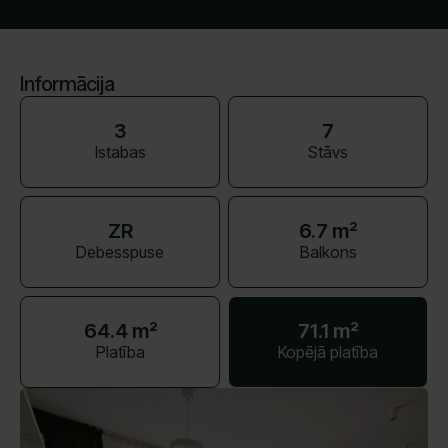
Informācija
3
7
Istabas
Stāvs
ZR
6.7 m²
Debesspuse
Balkons
64.4 m²
71.1 m²
Platība
Kopējā platība