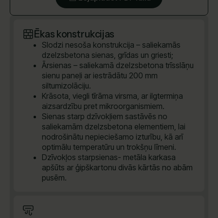
Ēkas konstrukcijas
Slodzi nesoša konstrukcija – saliekamās
dzelzsbetona sienas, grīdas un griesti;
Ārsienas – saliekamā dzelzsbetona trīsslāņu
sienu paneļi ar iestrādātu 200 mm
siltumizolāciju.
Krāsota, viegli tīrāma virsma, ar ilgtermiņa
aizsardzību pret mikroorganismiem.
Sienas starp dzīvokļiem sastāvēs no
saliekamām dzelzsbetona elementiem, lai
nodrošinātu nepieciešamo izturību, kā arī
optimālu temperatūru un trokšņu līmeni.
Dzīvokļos starpsienas- metāla karkasa
apšūts ar ģipškartonu divās kārtās no abām
pusēm.