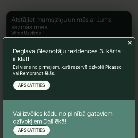
Atstājiet mums ziņu un mēs ar Jums
sazināsimies.
Vārds Uzvārds
*
Deglava Gleznotāju rezidences 3. kārta
ir klāt!
E-pasts
*
Esi viens no pirmajiem, kurš rezervē dzīvokli Picasso
vai Rembrandt ēkās.
Telefona nr.
*
APSKATĪTIES
Tava ziņa
*
Vai izvēlies kādu no pilnībā gataviem
dzīvokļiem Dali ēkā!
APSKATĪTIES
Pieteikt apskati