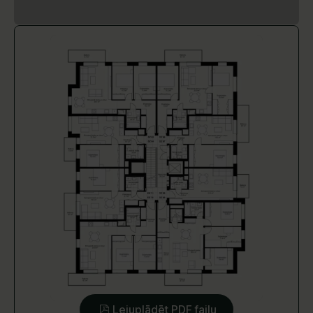
Lejuplādēt PDF failu