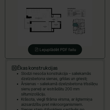
Lejuplādēt PDF failu
Ēkas konstrukcijas
Slodzi nesoša konstrukcija – saliekamās
dzelzsbetona sienas, grīdas un griesti;
Ārsienas – saliekamā dzelzsbetona trīsslāņu
sienu paneļi ar iestrādātu 200 mm
siltumizolāciju.
Krāsota, viegli tīrāma virsma, ar ilgtermiņa
aizsardzību pret mikroorganismiem.
Sienas starp dzīvokļiem sastāvēs no