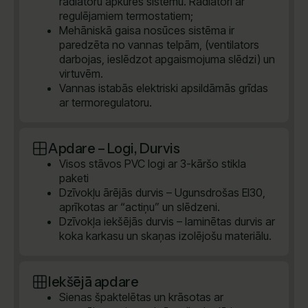
radiatoru apkures sistēmu. Radiatori ar
regulējamiem termostatiem;
Mehāniskā gaisa nosūces sistēma ir
paredzēta no vannas telpām, (ventilators
darbojas, ieslēdzot apgaismojuma slēdzi) un
virtuvēm.
Vannas istabās elektriski apsildāmās grīdas
ar termoregulatoru.
Apdare – Logi, Durvis
Visos stāvos PVC logi ar 3-kāršo stikla
paketi
Dzīvokļu ārējās durvis – Ugunsdrošas EI30,
aprīkotas ar “actiņu” un slēdzeni.
Dzīvokļa iekšējās durvis – laminētas durvis ar
koka karkasu un skaņas izolējošu materiālu.
Iekšējā apdare
Sienas špaktelētas un krāsotas ar