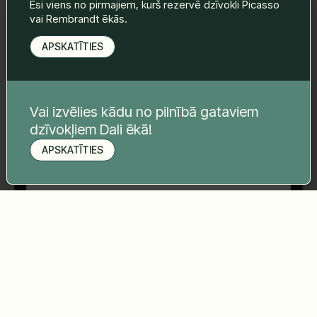
Esi viens no pirmajiem, kurš rezervē dzīvokli Picasso
vai Rembrandt ēkās.
APSKATĪTIES
E-pasts
*
Vai izvēlies kādu no pilnībā gataviem
Telefona nr.
*
dzīvokļiem Dali ēkā!
APSKATĪTIES
Pieteikt apskati
Tava ziņa
*
Sūtīt