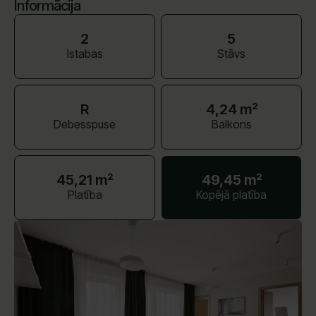
Informācija
2
5
Istabas
Stāvs
R
4,24 m²
Debesspuse
Balkons
45,21 m²
49,45 m²
Platība
Kopējā platība