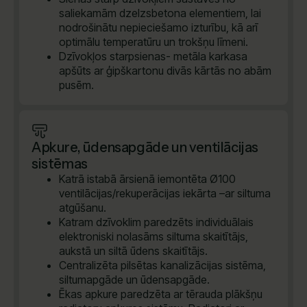
saliekamām dzelzsbetona elementiem, lai
nodrošinātu nepieciešamo izturību, kā arī
optimālu temperatūru un trokšņu līmeni.
Dzīvokļos starpsienas- metāla karkasa
apšūts ar ģipškartonu divās kārtās no abām
pusēm.
Apkure, ūdensapgāde un ventilācijas
sistēmas
Katrā istabā ārsienā iemontēta Ø100
ventilācijas/rekuperācijas iekārta –ar siltuma
atgūšanu.
Katram dzīvoklim paredzēts individuālais
elektroniski nolasāms siltuma skaitītājs,
aukstā un siltā ūdens skaitītājs.
Centralizēta pilsētas kanalizācijas sistēma,
siltumapgāde un ūdensapgāde.
Ēkas apkure paredzēta ar tērauda plākšņu