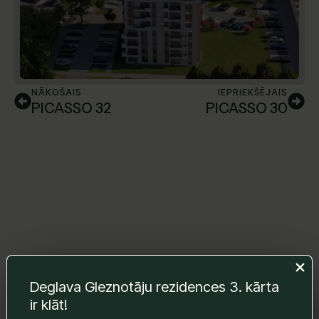
NĀKOŠAIS
IEPRIEKŠĒJAIS
PICASSO 32
PICASSO 30
Atstājiet mums ziņu un mēs ar Jums
Deglava Gleznotāju rezidences 3. kārta
sazināsimies.
ir klāt!
Vārds Uzvārds
*