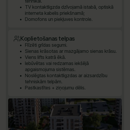
tehnikai.
TV kontaktligzda dzīvojamā istabā, optiskā
interneta kabelis priekšnamā;
Domofons un piekļuves kontrole.
Koplietošanas telpas
Flīzēti grīdas segumi.
Sienas krāsotas ar mazgājamo sienas krāsu.
Viens lifts katrā ēkā.
Iebūvētas vai redzamas iekšējā
apgaismojuma sistēmas.
Noslēgtas kontaktligzdas ar aizsardzību
tehniskām telpām.
Pastkastītes + ziņojumu dēlis.