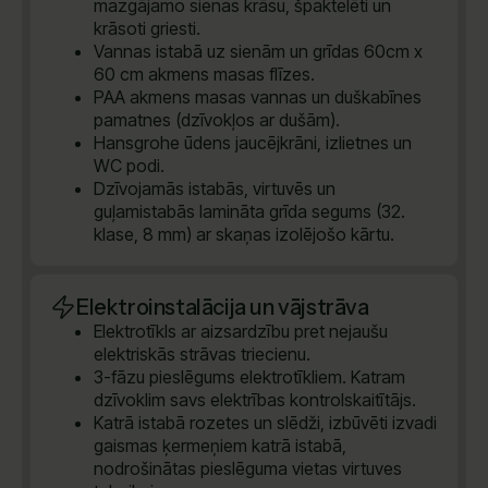
mazgājamo sienas krāsu, špaktelēti un
krāsoti griesti.
Vannas istabā uz sienām un grīdas 60cm x
60 cm akmens masas flīzes.
PAA akmens masas vannas un duškabīnes
pamatnes (dzīvokļos ar dušām).
Hansgrohe ūdens jaucējkrāni, izlietnes un
WC podi.
Dzīvojamās istabās, virtuvēs un
guļamistabās lamināta grīda segums (32.
klase, 8 mm) ar skaņas izolējošo kārtu.
Elektroinstalācija un vājstrāva
Elektrotīkls ar aizsardzību pret nejaušu
elektriskās strāvas triecienu.
3-fāzu pieslēgums elektrotīkliem. Katram
dzīvoklim savs elektrības kontrolskaitītājs.
Katrā istabā rozetes un slēdži, izbūvēti izvadi
gaismas ķermeņiem katrā istabā,
nodrošinātas pieslēguma vietas virtuves