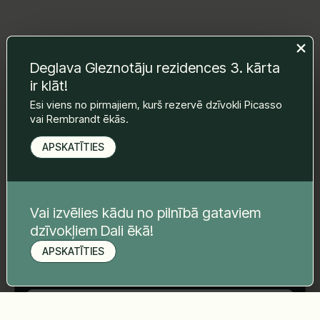
Deglava Gleznotāju rezidences 3. kārta
Atstājiet mums ziņu un mēs ar Jums
sazināsimies.
ir klāt!
Vārds Uzvārds
*
Esi viens no pirmajiem, kurš rezervē dzīvokli Picasso
vai Rembrandt ēkās.
APSKATĪTIES
E-pasts
*
Vai izvēlies kādu no pilnībā gataviem
Telefona nr.
*
dzīvokļiem Dali ēkā!
APSKATĪTIES
Pieteikt apskati
Tava ziņa
*