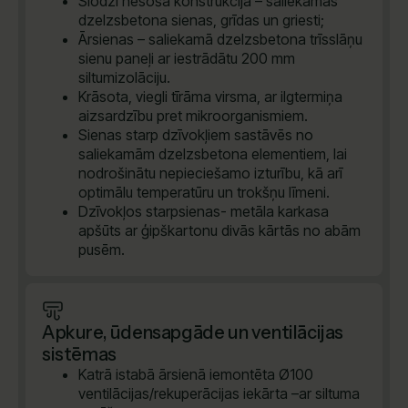
Slodzi nesoša konstrukcija – saliekamās
dzelzsbetona sienas, grīdas un griesti;
Ārsienas – saliekamā dzelzsbetona trīsslāņu
sienu paneļi ar iestrādātu 200 mm
siltumizolāciju.
Krāsota, viegli tīrāma virsma, ar ilgtermiņa
aizsardzību pret mikroorganismiem.
Sienas starp dzīvokļiem sastāvēs no
saliekamām dzelzsbetona elementiem, lai
nodrošinātu nepieciešamo izturību, kā arī
optimālu temperatūru un trokšņu līmeni.
Dzīvokļos starpsienas- metāla karkasa
apšūts ar ģipškartonu divās kārtās no abām
pusēm.
Apkure, ūdensapgāde un ventilācijas
sistēmas
Katrā istabā ārsienā iemontēta Ø100
ventilācijas/rekuperācijas iekārta –ar siltuma