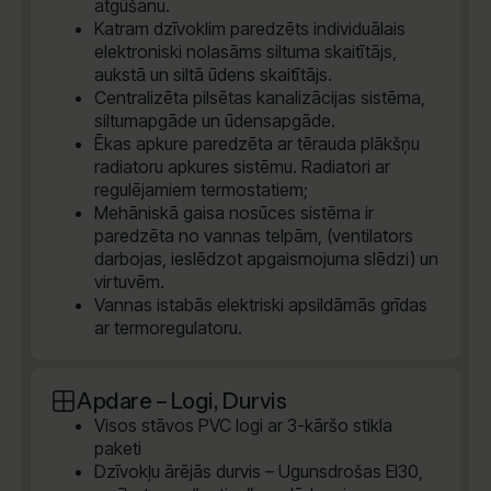
atgūšanu.
Katram dzīvoklim paredzēts individuālais
elektroniski nolasāms siltuma skaitītājs,
aukstā un siltā ūdens skaitītājs.
Centralizēta pilsētas kanalizācijas sistēma,
siltumapgāde un ūdensapgāde.
Ēkas apkure paredzēta ar tērauda plākšņu
radiatoru apkures sistēmu. Radiatori ar
regulējamiem termostatiem;
Mehāniskā gaisa nosūces sistēma ir
paredzēta no vannas telpām, (ventilators
darbojas, ieslēdzot apgaismojuma slēdzi) un
virtuvēm.
Vannas istabās elektriski apsildāmās grīdas
ar termoregulatoru.
Apdare – Logi, Durvis
Visos stāvos PVC logi ar 3-kāršo stikla
paketi
Dzīvokļu ārējās durvis – Ugunsdrošas EI30,