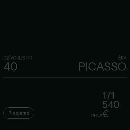
DZĪVOKLIS NR.
ĒKA
40
PICASSO
171
540
€
Pieejams
CENA