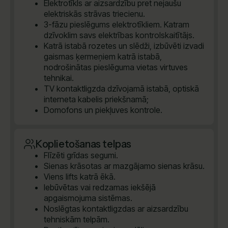
Elektrotīkls ar aizsardzību pret nejaušu
elektriskās strāvas triecienu.
3-fāzu pieslēgums elektrotīkliem. Katram
dzīvoklim savs elektrības kontrolskaitītājs.
Katrā istabā rozetes un slēdži, izbūvēti izvadi
gaismas ķermeņiem katrā istabā,
nodrošinātas pieslēguma vietas virtuves
tehnikai.
TV kontaktligzda dzīvojamā istabā, optiskā
interneta kabelis priekšnamā;
Domofons un piekļuves kontrole.
Koplietošanas telpas
Flīzēti grīdas segumi.
Sienas krāsotas ar mazgājamo sienas krāsu.
Viens lifts katrā ēkā.
Iebūvētas vai redzamas iekšējā
apgaismojuma sistēmas.
Noslēgtas kontaktligzdas ar aizsardzību
tehniskām telpām.