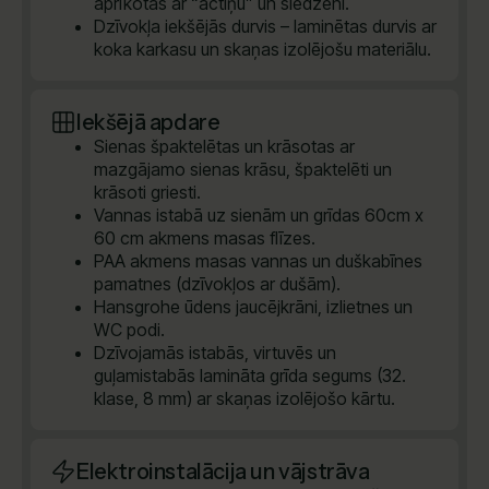
aprīkotas ar “actiņu” un slēdzeni.
Dzīvokļa iekšējās durvis – laminētas durvis ar
koka karkasu un skaņas izolējošu materiālu.
Iekšējā apdare
Sienas špaktelētas un krāsotas ar
mazgājamo sienas krāsu, špaktelēti un
krāsoti griesti.
Vannas istabā uz sienām un grīdas 60cm x
60 cm akmens masas flīzes.
PAA akmens masas vannas un duškabīnes
pamatnes (dzīvokļos ar dušām).
Hansgrohe ūdens jaucējkrāni, izlietnes un
WC podi.
Dzīvojamās istabās, virtuvēs un
guļamistabās lamināta grīda segums (32.
klase, 8 mm) ar skaņas izolējošo kārtu.
Elektroinstalācija un vājstrāva