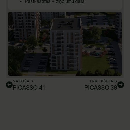
Pastkastītes + ziņojumu dēlis.
NĀKOŠAIS
IEPRIEKŠĒJAIS
PICASSO 41
PICASSO 39