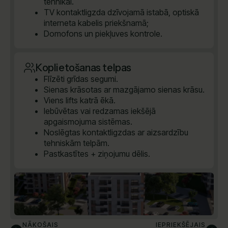
tehnikai.
TV kontaktligzda dzīvojamā istabā, optiskā
interneta kabelis priekšnamā;
Domofons un piekļuves kontrole.
Koplietošanas telpas
Flīzēti grīdas segumi.
Sienas krāsotas ar mazgājamo sienas krāsu.
Viens lifts katrā ēkā.
Iebūvētas vai redzamas iekšējā
apgaismojuma sistēmas.
Noslēgtas kontaktligzdas ar aizsardzību
tehniskām telpām.
Pastkastītes + ziņojumu dēlis.
NĀKOŠAIS
IEPRIEKŠĒJAIS