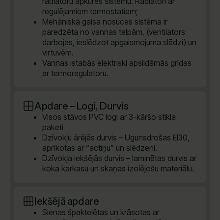
radiatoru apkures sistēmu. Radiatori ar
regulējamiem termostatiem;
Mehāniskā gaisa nosūces sistēma ir
paredzēta no vannas telpām, (ventilators
darbojas, ieslēdzot apgaismojuma slēdzi) un
virtuvēm.
Vannas istabās elektriski apsildāmās grīdas
ar termoregulatoru.
Apdare – Logi, Durvis
Visos stāvos PVC logi ar 3-kāršo stikla
paketi
Dzīvokļu ārējās durvis – Ugunsdrošas EI30,
aprīkotas ar “actiņu” un slēdzeni.
Dzīvokļa iekšējās durvis – laminētas durvis ar
koka karkasu un skaņas izolējošu materiālu.
Iekšējā apdare
Sienas špaktelētas un krāsotas ar