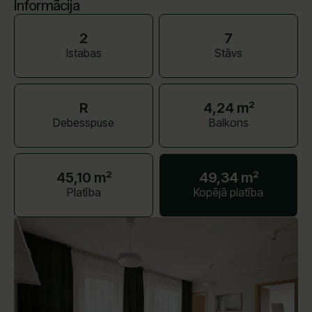
Informācija
2
7
Istabas
Stāvs
R
4,24 m²
Debesspuse
Balkons
45,10 m²
49,34 m²
Platība
Kopējā platība