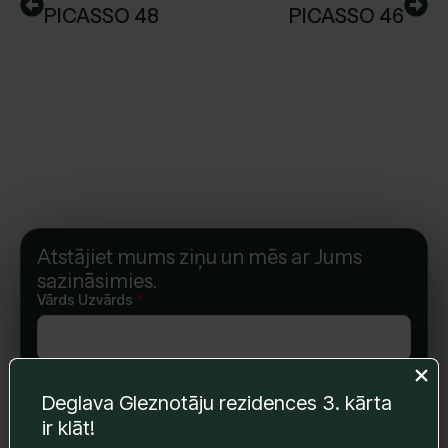
PICASSO 48
PICASSO 46
Atstājiet mums ziņu un mēs ar Jums
sazināsimies.
Vārds Uzvārds
*
E-pasts
*
Deglava Gleznotāju rezidences 3. kārta
ir klāt!