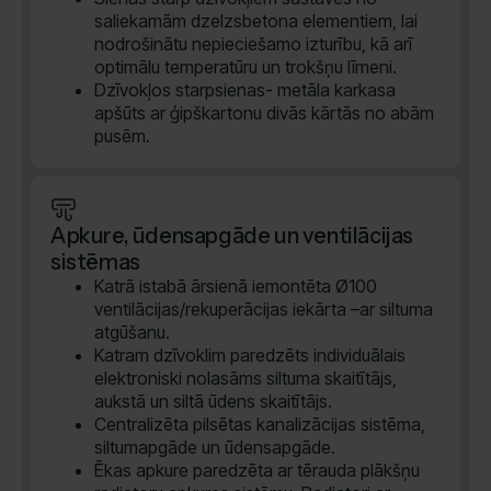
saliekamām dzelzsbetona elementiem, lai
nodrošinātu nepieciešamo izturību, kā arī
optimālu temperatūru un trokšņu līmeni.
Dzīvokļos starpsienas- metāla karkasa
apšūts ar ģipškartonu divās kārtās no abām
pusēm.
Apkure, ūdensapgāde un ventilācijas
sistēmas
Katrā istabā ārsienā iemontēta Ø100
ventilācijas/rekuperācijas iekārta –ar siltuma
atgūšanu.
Katram dzīvoklim paredzēts individuālais
elektroniski nolasāms siltuma skaitītājs,
aukstā un siltā ūdens skaitītājs.
Centralizēta pilsētas kanalizācijas sistēma,
siltumapgāde un ūdensapgāde.
Ēkas apkure paredzēta ar tērauda plākšņu