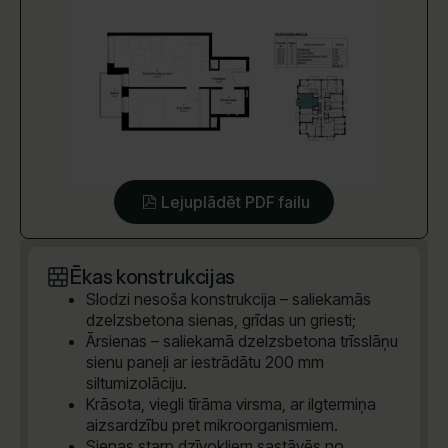
Lejuplādēt PDF failu
Ēkas konstrukcijas
Slodzi nesoša konstrukcija – saliekamās
dzelzsbetona sienas, grīdas un griesti;
Ārsienas – saliekamā dzelzsbetona trīsslāņu
sienu paneļi ar iestrādātu 200 mm
siltumizolāciju.
Krāsota, viegli tīrāma virsma, ar ilgtermiņa
aizsardzību pret mikroorganismiem.
Sienas starp dzīvokļiem sastāvēs no