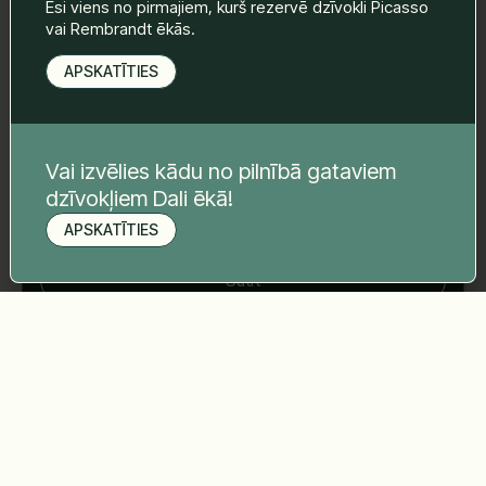
Esi viens no pirmajiem, kurš rezervē dzīvokli Picasso
Telefona nr.
*
vai Rembrandt ēkās.
APSKATĪTIES
Tava ziņa
*
Vai izvēlies kādu no pilnībā gataviem
dzīvokļiem Dali ēkā!
APSKATĪTIES
Pieteikt apskati
Sūtīt