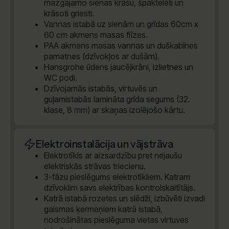
mazgājamo sienas krāsu, špaktelēti un
krāsoti griesti.
Vannas istabā uz sienām un grīdas 60cm x
60 cm akmens masas flīzes.
PAA akmens masas vannas un duškabīnes
pamatnes (dzīvokļos ar dušām).
Hansgrohe ūdens jaucējkrāni, izlietnes un
WC podi.
Dzīvojamās istabās, virtuvēs un
guļamistabās lamināta grīda segums (32.
klase, 8 mm) ar skaņas izolējošo kārtu.
Elektroinstalācija un vājstrāva
Elektrotīkls ar aizsardzību pret nejaušu
elektriskās strāvas triecienu.
3-fāzu pieslēgums elektrotīkliem. Katram
dzīvoklim savs elektrības kontrolskaitītājs.
Katrā istabā rozetes un slēdži, izbūvēti izvadi
gaismas ķermeņiem katrā istabā,
nodrošinātas pieslēguma vietas virtuves