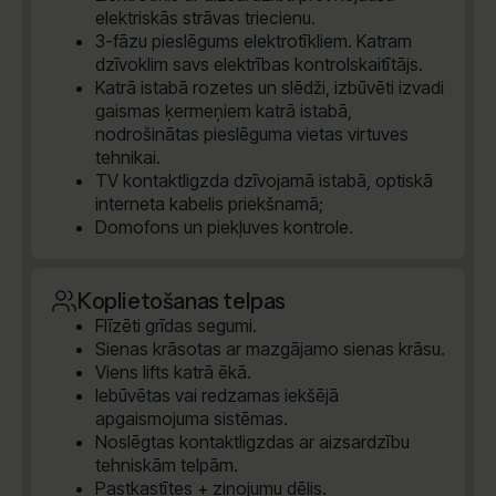
elektriskās strāvas triecienu.
3-fāzu pieslēgums elektrotīkliem. Katram
dzīvoklim savs elektrības kontrolskaitītājs.
Katrā istabā rozetes un slēdži, izbūvēti izvadi
gaismas ķermeņiem katrā istabā,
nodrošinātas pieslēguma vietas virtuves
tehnikai.
TV kontaktligzda dzīvojamā istabā, optiskā
interneta kabelis priekšnamā;
Domofons un piekļuves kontrole.
Koplietošanas telpas
Flīzēti grīdas segumi.
Sienas krāsotas ar mazgājamo sienas krāsu.
Viens lifts katrā ēkā.
Iebūvētas vai redzamas iekšējā
apgaismojuma sistēmas.
Noslēgtas kontaktligzdas ar aizsardzību
tehniskām telpām.
Pastkastītes + ziņojumu dēlis.