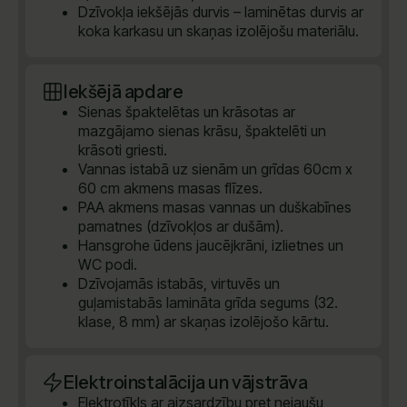
Dzīvokļa iekšējās durvis – laminētas durvis ar
koka karkasu un skaņas izolējošu materiālu.
Iekšējā apdare
Sienas špaktelētas un krāsotas ar
mazgājamo sienas krāsu, špaktelēti un
krāsoti griesti.
Vannas istabā uz sienām un grīdas 60cm x
60 cm akmens masas flīzes.
PAA akmens masas vannas un duškabīnes
pamatnes (dzīvokļos ar dušām).
Hansgrohe ūdens jaucējkrāni, izlietnes un
WC podi.
Dzīvojamās istabās, virtuvēs un
guļamistabās lamināta grīda segums (32.
klase, 8 mm) ar skaņas izolējošo kārtu.
Elektroinstalācija un vājstrāva
Elektrotīkls ar aizsardzību pret nejaušu