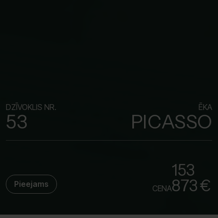
DZĪVOKLIS NR.
ĒKA
53
PICASSO
153
873 €
Pieejams
CENA