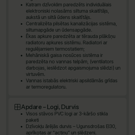
Katram dzīvoklim paredzēts individuālais
elektroniski nolasāms siltuma skaitītājs,
aukstā un siltā ūdens skaitītājs.
Centralizēta pilsētas kanalizācijas sistēma,
siltumapgāde un ūdensapgāde.
Ēkas apkure paredzēta ar tērauda plākšņu
radiatoru apkures sistēmu. Radiatori ar
regulējamiem termostatiem;
Mehāniskā gaisa nosūces sistēma ir
paredzēta no vannas telpām, (ventilators
darbojas, ieslēdzot apgaismojuma slēdzi) un
virtuvēm.
Vannas istabās elektriski apsildāmās grīdas
ar termoregulatoru.
Apdare – Logi, Durvis
Visos stāvos PVC logi ar 3-kāršo stikla
paketi
Dzīvokļu ārējās durvis – Ugunsdrošas EI30,
aprīkotas ar “actiņu” un slēdzeni.