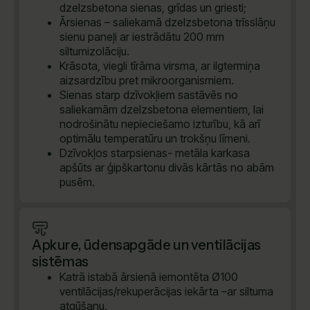
dzelzsbetona sienas, grīdas un griesti;
Ārsienas – saliekamā dzelzsbetona trīsslāņu
sienu paneļi ar iestrādātu 200 mm
siltumizolāciju.
Krāsota, viegli tīrāma virsma, ar ilgtermiņa
aizsardzību pret mikroorganismiem.
Sienas starp dzīvokļiem sastāvēs no
saliekamām dzelzsbetona elementiem, lai
nodrošinātu nepieciešamo izturību, kā arī
optimālu temperatūru un trokšņu līmeni.
Dzīvokļos starpsienas- metāla karkasa
apšūts ar ģipškartonu divās kārtās no abām
pusēm.
Apkure, ūdensapgāde un ventilācijas
sistēmas
Katrā istabā ārsienā iemontēta Ø100
ventilācijas/rekuperācijas iekārta –ar siltuma
atgūšanu.