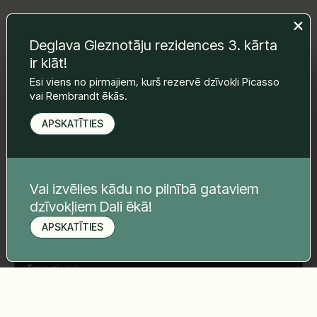
Deglava Gleznotāju rezidences 3. kārta
Atstājiet mums ziņu un mēs ar Jums
ir klāt!
sazināsimies.
Esi viens no pirmajiem, kurš rezervē dzīvokli Picasso
Vārds Uzvārds
*
vai Rembrandt ēkās.
APSKATĪTIES
E-pasts
*
Vai izvēlies kādu no pilnībā gataviem
dzīvokļiem Dali ēkā!
Telefona nr.
*
APSKATĪTIES
Pieteikt apskati
Tava ziņa
*