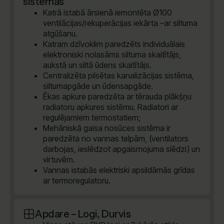
sistēmas
Katrā istabā ārsienā iemontēta Ø100
ventilācijas/rekuperācijas iekārta –ar siltuma
atgūšanu.
Katram dzīvoklim paredzēts individuālais
elektroniski nolasāms siltuma skaitītājs,
aukstā un siltā ūdens skaitītājs.
Centralizēta pilsētas kanalizācijas sistēma,
siltumapgāde un ūdensapgāde.
Ēkas apkure paredzēta ar tērauda plākšņu
radiatoru apkures sistēmu. Radiatori ar
regulējamiem termostatiem;
Mehāniskā gaisa nosūces sistēma ir
paredzēta no vannas telpām, (ventilators
darbojas, ieslēdzot apgaismojuma slēdzi) un
virtuvēm.
Vannas istabās elektriski apsildāmās grīdas
ar termoregulatoru.
Apdare – Logi, Durvis