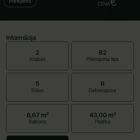
€
Pieejams
CENA
Informācija
2
B2
Istabas
Plānojuma tips
5
R
Stāvs
Debesspuse
6,67 m²
43,00 m²
Balkons
Platība