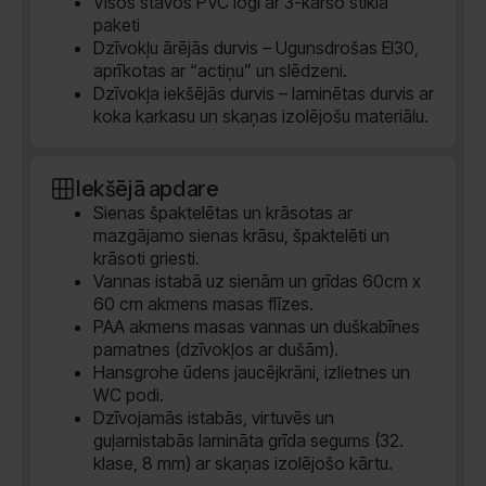
Visos stāvos PVC logi ar 3-kāršo stikla
paketi
Dzīvokļu ārējās durvis – Ugunsdrošas EI30,
aprīkotas ar “actiņu” un slēdzeni.
Dzīvokļa iekšējās durvis – laminētas durvis ar
koka karkasu un skaņas izolējošu materiālu.
Iekšējā apdare
Sienas špaktelētas un krāsotas ar
mazgājamo sienas krāsu, špaktelēti un
krāsoti griesti.
Vannas istabā uz sienām un grīdas 60cm x
60 cm akmens masas flīzes.
PAA akmens masas vannas un duškabīnes
pamatnes (dzīvokļos ar dušām).
Hansgrohe ūdens jaucējkrāni, izlietnes un
WC podi.
Dzīvojamās istabās, virtuvēs un
guļamistabās lamināta grīda segums (32.
klase, 8 mm) ar skaņas izolējošo kārtu.