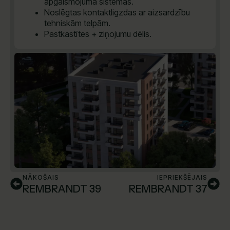
apgaismojuma sistēmas.
Noslēgtas kontaktligzdas ar aizsardzību
tehniskām telpām.
Pastkastītes + ziņojumu dēlis.
NĀKOŠAIS
IEPRIEKŠĒJAIS
REMBRANDT 39
REMBRANDT 37