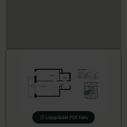
Lejuplādēt PDF failu