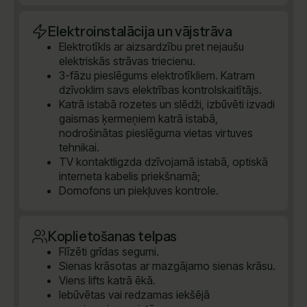
Elektroinstalācija un vājstrāva
Elektrotīkls ar aizsardzību pret nejaušu
elektriskās strāvas triecienu.
3-fāzu pieslēgums elektrotīkliem. Katram
dzīvoklim savs elektrības kontrolskaitītājs.
Katrā istabā rozetes un slēdži, izbūvēti izvadi
gaismas ķermeņiem katrā istabā,
nodrošinātas pieslēguma vietas virtuves
tehnikai.
TV kontaktligzda dzīvojamā istabā, optiskā
interneta kabelis priekšnamā;
Domofons un piekļuves kontrole.
Koplietošanas telpas
Flīzēti grīdas segumi.
Sienas krāsotas ar mazgājamo sienas krāsu.
Viens lifts katrā ēkā.
Iebūvētas vai redzamas iekšējā