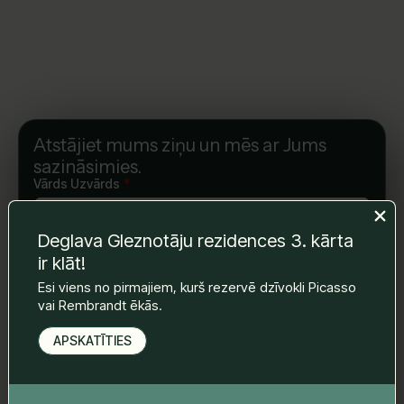
Atstājiet mums ziņu un mēs ar Jums
sazināsimies.
Vārds Uzvārds
*
Deglava Gleznotāju rezidences 3. kārta
E-pasts
*
ir klāt!
Esi viens no pirmajiem, kurš rezervē dzīvokli Picasso
vai Rembrandt ēkās.
Telefona nr.
*
APSKATĪTIES