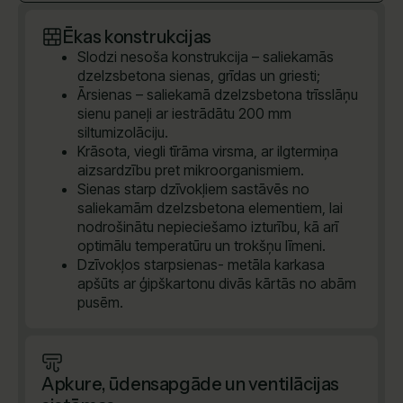
Ēkas konstrukcijas
Slodzi nesoša konstrukcija – saliekamās
dzelzsbetona sienas, grīdas un griesti;
Ārsienas – saliekamā dzelzsbetona trīsslāņu
sienu paneļi ar iestrādātu 200 mm
siltumizolāciju.
Krāsota, viegli tīrāma virsma, ar ilgtermiņa
aizsardzību pret mikroorganismiem.
Sienas starp dzīvokļiem sastāvēs no
saliekamām dzelzsbetona elementiem, lai
nodrošinātu nepieciešamo izturību, kā arī
optimālu temperatūru un trokšņu līmeni.
Dzīvokļos starpsienas- metāla karkasa
apšūts ar ģipškartonu divās kārtās no abām
pusēm.
Apkure, ūdensapgāde un ventilācijas