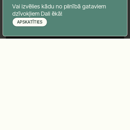
Tava ziņa
*
Vai izvēlies kādu no pilnībā gataviem
dzīvokļiem Dali ēkā!
APSKATĪTIES
Pieteikt apskati
Sūtīt