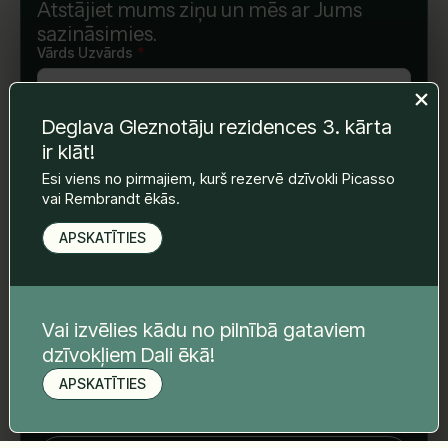
Atstājiet mums ziņu un mēs ar Jums
sazināsimies.
Vārds Uzvārds
*
Deglava Gleznotāju rezidences 3. kārta
E-pasts
*
ir klāt!
Esi viens no pirmajiem, kurš rezervē dzīvokli Picasso
vai Rembrandt ēkās.
Telefona nr.
*
APSKATĪTIES
Tava ziņa
*
Vai izvēlies kādu no pilnībā gataviem
dzīvokļiem Dali ēkā!
APSKATĪTIES
Pieteikt apskati