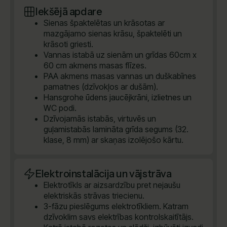
Iekšējā apdare
Sienas špaktelētas un krāsotas ar
mazgājamo sienas krāsu, špaktelēti un
krāsoti griesti.
Vannas istabā uz sienām un grīdas 60cm x
60 cm akmens masas flīzes.
PAA akmens masas vannas un duškabīnes
pamatnes (dzīvokļos ar dušām).
Hansgrohe ūdens jaucējkrāni, izlietnes un
WC podi.
Dzīvojamās istabās, virtuvēs un
guļamistabās lamināta grīda segums (32.
klase, 8 mm) ar skaņas izolējošo kārtu.
Elektroinstalācija un vājstrāva
Elektrotīkls ar aizsardzību pret nejaušu
elektriskās strāvas triecienu.
3-fāzu pieslēgums elektrotīkliem. Katram
dzīvoklim savs elektrības kontrolskaitītājs.