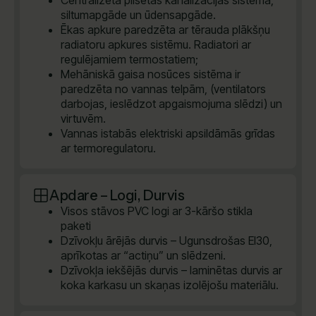
Centralizēta pilsētas kanalizācijas sistēma,
siltumapgāde un ūdensapgāde.
Ēkas apkure paredzēta ar tērauda plākšņu
radiatoru apkures sistēmu. Radiatori ar
regulējamiem termostatiem;
Mehāniskā gaisa nosūces sistēma ir
paredzēta no vannas telpām, (ventilators
darbojas, ieslēdzot apgaismojuma slēdzi) un
virtuvēm.
Vannas istabās elektriski apsildāmās grīdas
ar termoregulatoru.
Apdare – Logi, Durvis
Visos stāvos PVC logi ar 3-kāršo stikla
paketi
Dzīvokļu ārējās durvis – Ugunsdrošas EI30,
aprīkotas ar “actiņu” un slēdzeni.
Dzīvokļa iekšējās durvis – laminētas durvis ar
koka karkasu un skaņas izolējošu materiālu.