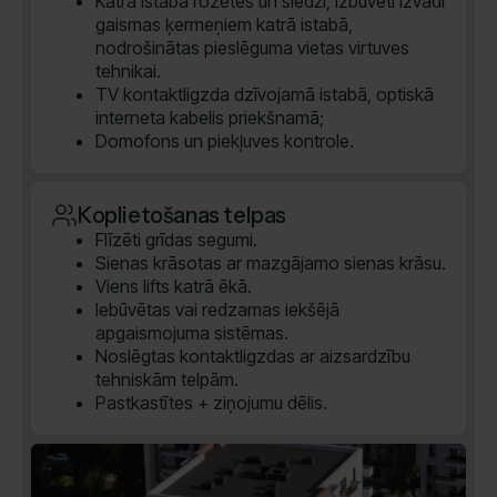
Katrā istabā rozetes un slēdži, izbūvēti izvadi
gaismas ķermeņiem katrā istabā,
nodrošinātas pieslēguma vietas virtuves
tehnikai.
TV kontaktligzda dzīvojamā istabā, optiskā
interneta kabelis priekšnamā;
Domofons un piekļuves kontrole.
Koplietošanas telpas
Flīzēti grīdas segumi.
Sienas krāsotas ar mazgājamo sienas krāsu.
Viens lifts katrā ēkā.
Iebūvētas vai redzamas iekšējā
apgaismojuma sistēmas.
Noslēgtas kontaktligzdas ar aizsardzību
tehniskām telpām.
Pastkastītes + ziņojumu dēlis.