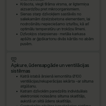
Krāsota, viegli tīrāma virsma, ar ilgtermiņa
aizsardzību pret mikroorganismiem.
Sienas starp dzīvokļiem sastāvēs no
saliekamām dzelzsbetona elementiem, lai
nodrošinātu nepieciešamo izturību, kā arī
optimālu temperatūru un trokšņu līmeni.
Dzīvokļos starpsienas- metāla karkasa
apšūts ar ģipškartonu divās kārtās no abām
pusēm.
Apkure, ūdensapgāde un ventilācijas
sistēmas
Katrā istabā ārsienā iemontēta Ø100
ventilācijas/rekuperācijas iekārta –ar siltuma
atgūšanu.
Katram dzīvoklim paredzēts individuālais
elektroniski nolasāms siltuma skaitītājs,
aukstā un siltā ūdens skaitītājs.