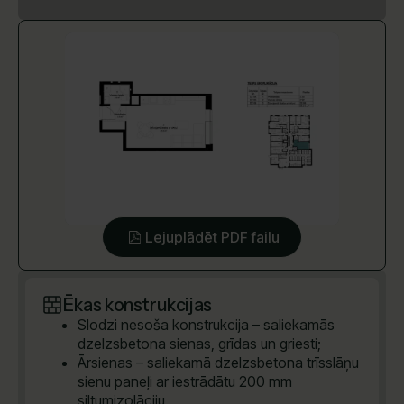
Lejuplādēt PDF failu
Ēkas konstrukcijas
Slodzi nesoša konstrukcija – saliekamās
dzelzsbetona sienas, grīdas un griesti;
Ārsienas – saliekamā dzelzsbetona trīsslāņu
sienu paneļi ar iestrādātu 200 mm
siltumizolāciju.