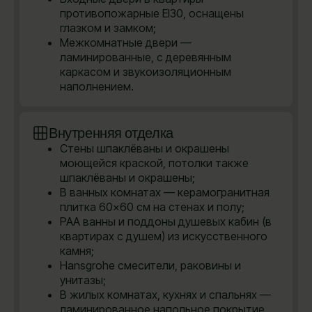
противопожарные EI30, оснащены
глазком и замком;
Межкомнатные двери —
ламинированные, с деревянным
каркасом и звукоизоляционным
наполнением.
Внутренняя отделка
Стены шпаклёваны и окрашены
моющейся краской, потолки также
шпаклёваны и окрашены;
В ванных комнатах — керамогранитная
плитка 60×60 см на стенах и полу;
PAA ванны и поддоны душевых кабин (в
квартирах с душем) из искусственного
камня;
Hansgrohe cмесители, раковины и
унитазы;
В жилых комнатах, кухнях и спальнях —
ламинированное напольное покрытие