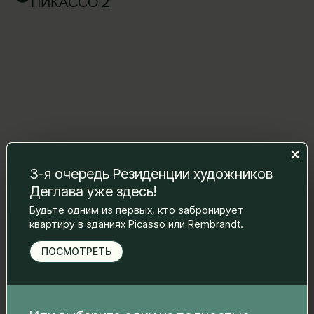
ПИКАССО 2
Оставьте нам сообщение, и мы
3-я очередь Резиденции художников
свяжемся с вами.
Деглава уже здесь!
Имя Фамилия
*
Будьте одним из первых, кто забронирует
квартиру в зданиях Picasso или Rembrandt.
ПОСМОТРЕТЬ
Электронная почта
*