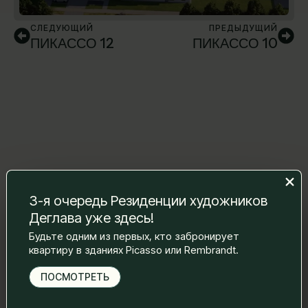
СЛЕДУЮЩИЙ
ПРЕДЫДУЩИЙ
ПИКАССО 12
ПИКАССО 10
3-я очередь Резиденции художников
Оставьте нам сообщение, и мы
Деглава уже здесь!
свяжемся с вами.
Будьте одним из первых, кто забронирует
Имя Фамилия
*
квартиру в зданиях Picasso или Rembrandt.
ПОСМОТРЕТЬ
Электронная почта
*