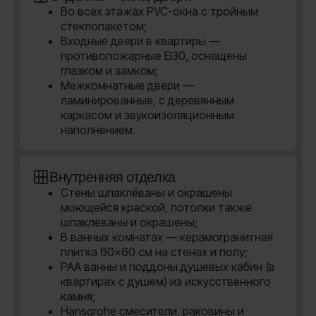
Во всех этажах PVC-окна с тройным
стеклопакетом;
Входные двери в квартиры —
противопожарные EI30, оснащены
глазком и замком;
Межкомнатные двери —
ламинированные, с деревянным
каркасом и звукоизоляционным
наполнением.
Внутренняя отделка
Стены шпаклёваны и окрашены
моющейся краской, потолки также
шпаклёваны и окрашены;
В ванных комнатах — керамогранитная
плитка 60×60 см на стенах и полу;
PAA ванны и поддоны душевых кабин (в
квартирах с душем) из искусственного
камня;
Hansgrohe cмесители, раковины и