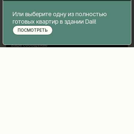
Или выберите одну из полностью
Номер телефона
*
готовых квартир в здании Dali!
ПОСМОТРЕТЬ
Записаться на просмотр
Ваше сообщение
*
Отправить