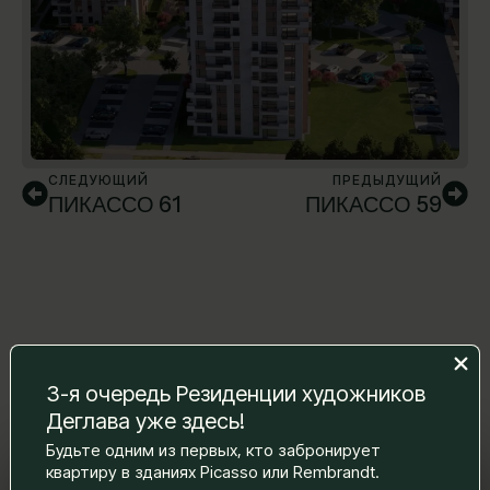
СЛЕДУЮЩИЙ
ПРЕДЫДУЩИЙ
ПИКАССО 61
ПИКАССО 59
3-я очередь Резиденции художников
Деглава уже здесь!
Будьте одним из первых, кто забронирует
Оставьте нам сообщение, и мы
квартиру в зданиях Picasso или Rembrandt.