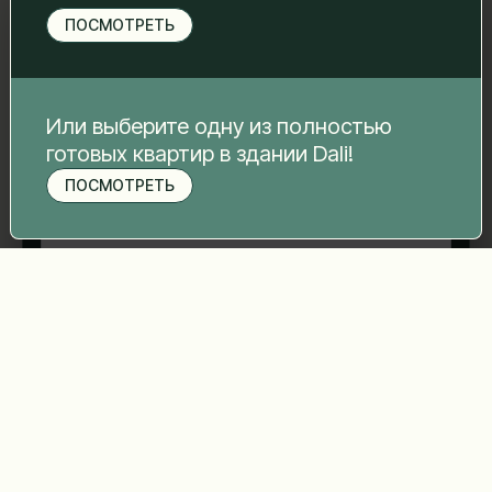
свяжемся с вами.
ПОСМОТРЕТЬ
Имя Фамилия
*
Электронная почта
*
Или выберите одну из полностью
готовых квартир в здании Dali!
ПОСМОТРЕТЬ
Записаться на просмотр
Номер телефона
*
Ваше сообщение
*
Отправить