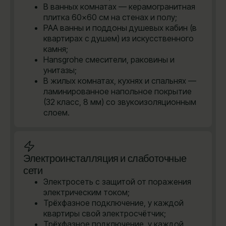
В ванных комнатах — керамогранитная
плитка 60×60 см на стенах и полу;
PAA ванны и поддоны душевых кабин (в
квартирах с душем) из искусственного
камня;
Hansgrohe cмесители, раковины и
унитазы;
В жилых комнатах, кухнях и спальнях —
ламинированное напольное покрытие
(32 класс, 8 мм) со звукоизоляционным
слоем.
Электроинсталляция и слаботочные
сети
Электросеть с защитой от поражения
электрическим током;
Трёхфазное подключение, у каждой
квартиры свой электросчётчик;
Трёхфазное подключение, у каждой