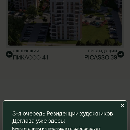
СЛЕДУЮЩИЙ
ПРЕДЫДУЩИЙ
ПИКАССО 41
PICASSO 39
3-я очередь Резиденции художников
Деглава уже здесь!
Оставьте нам сообщение, и мы
Будьте одним из первых, кто забронирует