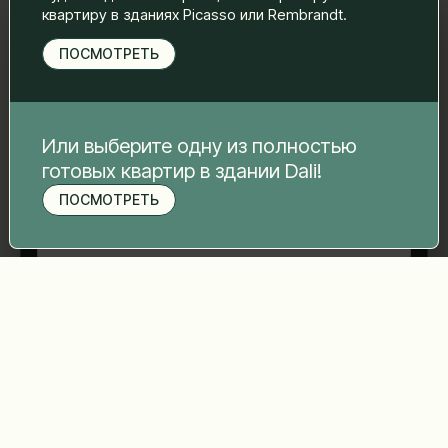
свяжемся с вами.
квартиру в зданиях Picasso или Rembrandt.
Имя Фамилия
*
ПОСМОТРЕТЬ
Электронная почта
*
Или выберите одну из полностью
готовых квартир в здании Dali!
ПОСМОТРЕТЬ
Номер телефона
*
Записаться на просмотр
Ваше сообщение
*
Отправить