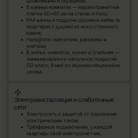
шпаклёваны и окрашены;
В ванных комнатах — керамогранитная
плитка 60×60 см на стенах и полу;
PAA ванны и поддоны душевых кабин (в
квартирах с душем) из искусственного
камня;
Hansgrohe cмесители, раковины и
унитазы;
В жилых комнатах, кухнях и спальнях —
ламинированное напольное покрытие
(32 класс, 8 мм) со звукоизоляционным
слоем.
Электроинсталляция и слаботочные
сети
Электросеть с защитой от поражения
электрическим током;
Трёхфазное подключение, у каждой
квартиры свой электросчётчик;