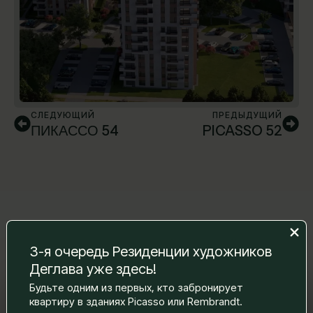
СЛЕДУЮЩИЙ
ПРЕДЫДУЩИЙ
ПИКАССО 54
PICASSO 52
3-я очередь Резиденции художников
Деглава уже здесь!
Будьте одним из первых, кто забронирует
Оставьте нам сообщение, и мы
квартиру в зданиях Picasso или Rembrandt.