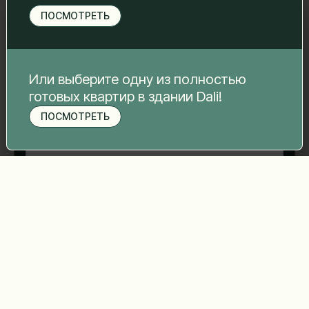
свяжемся с вами.
ПОСМОТРЕТЬ
Имя Фамилия
*
Электронная почта
*
Или выберите одну из полностью
готовых квартир в здании Dali!
ПОСМОТРЕТЬ
Записаться на просмотр
Номер телефона
*
Ваше сообщение
*
Отправить