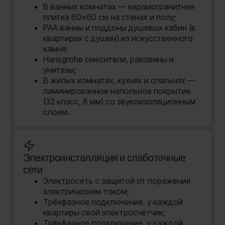
В ванных комнатах — керамогранитная
плитка 60×60 см на стенах и полу;
PAA ванны и поддоны душевых кабин (в
квартирах с душем) из искусственного
камня;
Hansgrohe cмесители, раковины и
унитазы;
В жилых комнатах, кухнях и спальнях —
ламинированное напольное покрытие
(32 класс, 8 мм) со звукоизоляционным
слоем.
Электроинсталляция и слаботочные
сети
Электросеть с защитой от поражения
электрическим током;
Трёхфазное подключение, у каждой
квартиры свой электросчётчик;
Трёхфазное подключение, у каждой