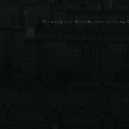
Sākums
Apraksts
Izvēlēties dzīvokli
Galerija