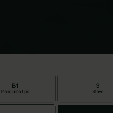
B1
3
Plānojuma tips
Stāvs