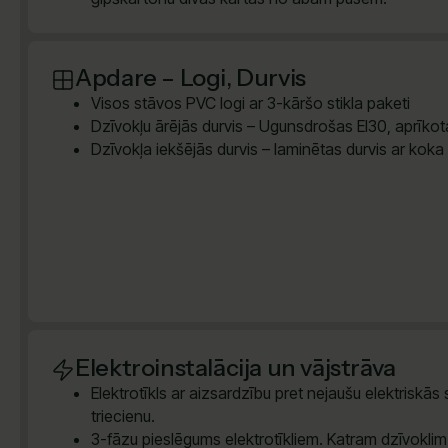
Apdare – Logi, Durvis
Visos stāvos PVC logi ar 3-kāršo stikla paketi
Dzīvokļu ārējās durvis – Ugunsdrošas EI30, aprīkota
Dzīvokļa iekšējās durvis – laminētas durvis ar koka
Elektroinstalācija un vājstrāva
Elektrotīkls ar aizsardzību pret nejaušu elektriskās
triecienu.
3-fāzu pieslēgums elektrotīkliem. Katram dzīvokli