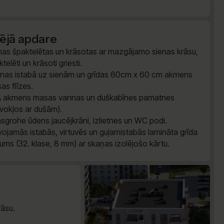
šējā apdare
nas špaktelētas un krāsotas ar mazgājamo sienas krāsu,
telēti un krāsoti griesti.
nas istabā uz sienām un grīdas 60cm x 60 cm akmens
as flīzes.
 akmens masas vannas un duškabīnes pamatnes
īvokļos ar dušām).
sgrohe ūdens jaucējkrāni, izlietnes un WC podi.
vojamās istabās, virtuvēs un guļamistabās lamināta grīda
ums (32. klase, 8 mm) ar skaņas izolējošo kārtu.
āsu.