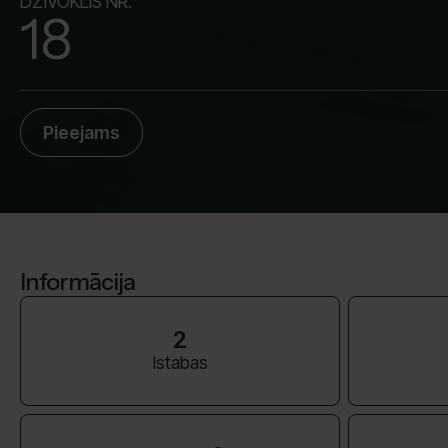
DZĪVOKLIS NR.
18
Pieejams
Informācija
2
Istabas