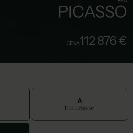
ĒKA
PICASSO
112 876 €
CENA
A
Debesspuse