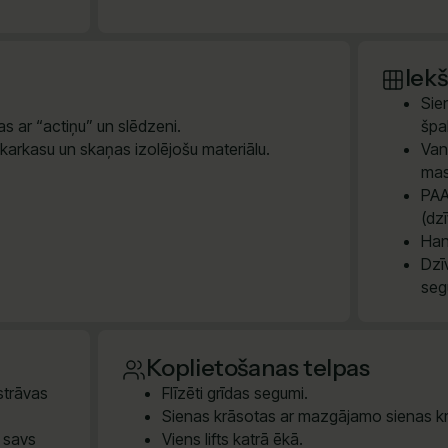
Iek
Sie
s ar “actiņu” un slēdzeni.
špak
 karkasu un skaņas izolējošu materiālu.
Van
mas
PAA
(dz
Han
Dzī
seg
Koplietošanas telpas
 strāvas
Flīzēti grīdas segumi.
Sienas krāsotas ar mazgājamo sienas kr
m savs
Viens lifts katrā ēkā.