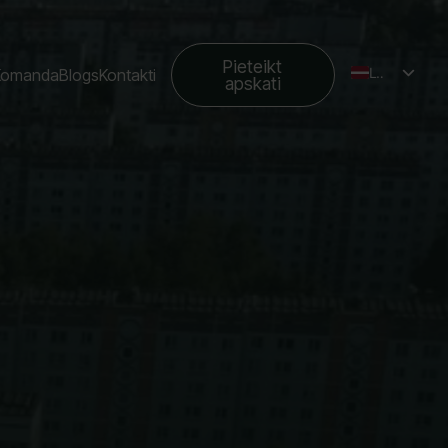
Pieteikt
LV
Komanda
Blogs
Kontakti
apskati
EN
RU