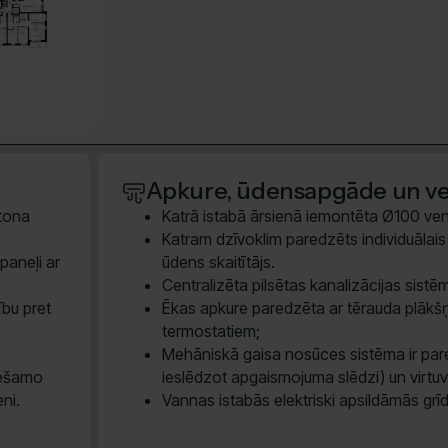
Apkure, ūdensapgāde un ven
etona
Katrā istabā ārsienā iemontēta Ø100 vent
Katram dzīvoklim paredzēts individuālais e
paneļi ar
ūdens skaitītājs.
Centralizēta pilsētas kanalizācijas sis
ību pret
Ēkas apkure paredzēta ar tērauda plākšņ
termostatiem;
Mehāniskā gaisa nosūces sistēma ir pare
iešamo
ieslēdzot apgaismojuma slēdzi) un virtu
eni.
Vannas istabās elektriski apsildāmās grī