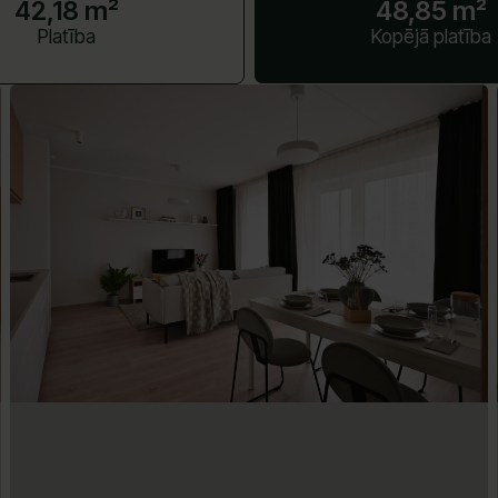
42,18 m²
48,85 m²
Platība
Kopējā platība