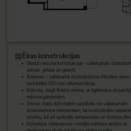
Ēkas konstrukcijas
Slodzi nesoša konstrukcija – saliekamās dzelzsb
sienas, grīdas un griesti;
Ārsienas – saliekamā dzelzsbetona trīsslāņu sienu 
iestrādātu 200 mm siltumizolāciju.
Krāsota, viegli tīrāma virsma, ar ilgtermiņa aizsardz
mikroorganismiem.
Sienas starp dzīvokļiem sastāvēs no saliekamām
dzelzsbetona elementiem, lai nodrošinātu nepiec
izturību, kā arī optimālu temperatūru un trokšņu līm
Dzīvokļos starpsienas- metāla karkasa apšūts ar
ģipškartonu divās kārtās no abām pusēm.