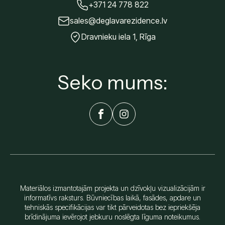
+371 24 778 822
sales@deglavarezidence.lv
Dravnieku iela 1, Rīga
Seko mums:
Materiālos izmantotajām projekta un dzīvokļu vizualizācijām ir
informatīvs raksturs. Būvniecības laikā, fasādes, apdare un
tehniskās specifikācijas var tikt pārveidotas bez iepriekšēja
brīdinājuma ievērojot jebkuru noslēgta līguma noteikumus.