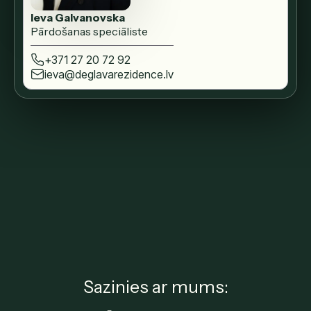
Ieva Galvanovska
Pārdošanas speciāliste
+371 27 20 72 92
ieva@deglavarezidence.lv
Sazinies ar mums: