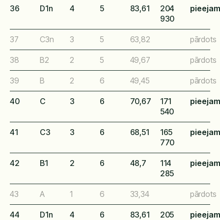
36
D1n
4
5
83,61
204
pieeja
930
37
C3n
3
5
63,82
pārdots
38
B2
2
5
49,67
pārdots
39
B
2
6
49,45
pārdots
40
C
3
6
70,67
171
pieeja
540
41
C3
3
6
68,51
165
pieeja
770
42
B1
2
6
48,7
114
pieeja
285
43
A
1
6
33,34
pārdots
44
D1n
4
6
83,61
205
pieeja