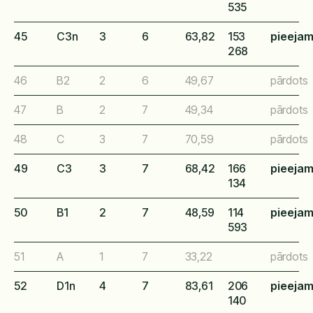
535
45
C3n
3
6
63,82
153
pieeja
268
46
B2
2
6
49,67
pārdots
47
B
2
7
49,34
pārdots
48
C
3
7
70,59
pārdots
49
C3
3
7
68,42
166
pieeja
134
50
B1
2
7
48,59
114
pieeja
593
51
A
1
7
33,22
pārdots
52
D1n
4
7
83,61
206
pieeja
140