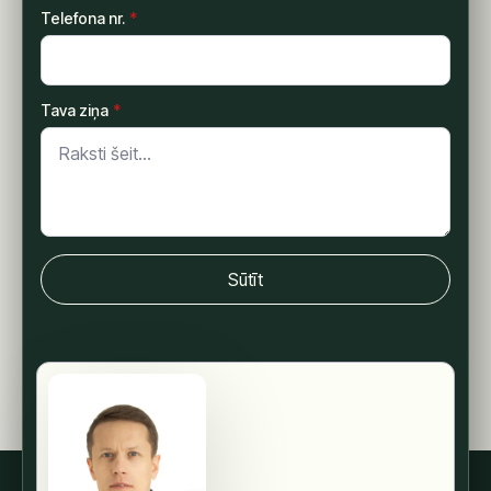
Telefona nr.
*
Tava ziņa
*
Sūtīt