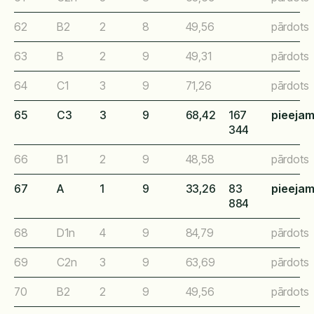
62
B2
2
8
49,56
pārdots
63
B
2
9
49,31
pārdots
64
C1
3
9
71,26
pārdots
65
C3
3
9
68,42
167
pieeja
344
66
B1
2
9
48,58
pārdots
67
A
1
9
33,26
83
pieeja
884
68
D1n
4
9
84,79
pārdots
69
C2n
3
9
63,69
pārdots
70
B2
2
9
49,56
pārdots