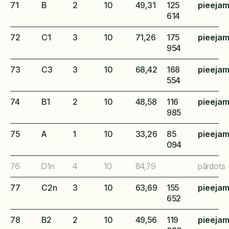
71
B
2
10
49,31
125
pieeja
614
72
C1
3
10
71,26
175
pieeja
954
73
C3
3
10
68,42
168
pieeja
554
74
B1
2
10
48,58
116
pieeja
985
75
A
1
10
33,26
85
pieeja
094
76
D1n
4
10
84,79
pārdots
77
C2n
3
10
63,69
155
pieeja
652
78
B2
2
10
49,56
119
pieeja