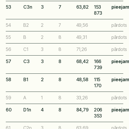
53
C3n
3
7
63,82
153
pieeja
873
54
B2
2
7
49,56
pārdots
55
B
2
8
49,31
pārdots
56
C1
3
8
71,26
pārdots
57
C3
3
8
68,42
166
pieeja
739
58
B1
2
8
48,58
115
pieeja
170
59
A
1
8
33,26
pārdots
60
D1n
4
8
84,79
206
pieeja
353
61
C2n
3
8
63,69
pārdots