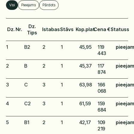
Statuss
Visi
Pieejams
Pārdots
Dz.
Dz. Nr.
Istabas
Stāvs
Kop.plat.
Cena €
Statuss
Tips
1
B2
2
1
45,95
119
pieeja
443
2
B
2
1
45,37
117
pieeja
874
3
C
3
1
63,98
166
pieeja
068
4
C2
3
1
61,59
159
pieeja
684
5
B1
2
1
42,17
109
pieeja
219