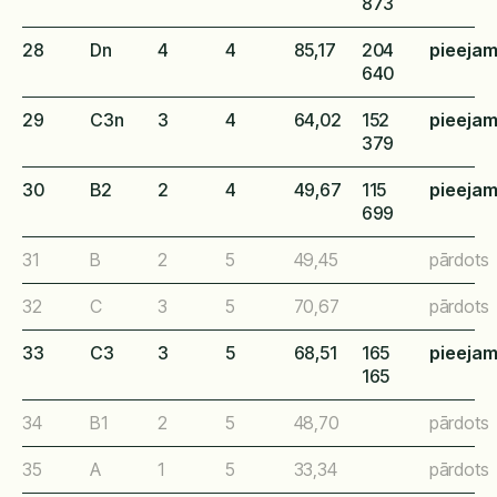
873
28
Dn
4
4
85,17
204
pieeja
640
29
C3n
3
4
64,02
152
pieeja
379
30
B2
2
4
49,67
115
pieeja
699
31
B
2
5
49,45
pārdots
32
C
3
5
70,67
pārdots
33
C3
3
5
68,51
165
pieeja
165
34
B1
2
5
48,70
pārdots
35
A
1
5
33,34
pārdots