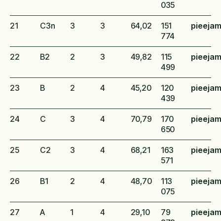
035
21
C3n
3
3
64,02
151
pieeja
774
22
B2
2
3
49,82
115
pieeja
499
23
B
2
4
45,20
120
pieeja
439
24
C
3
4
70,79
170
pieeja
650
25
C2
3
4
68,21
163
pieeja
571
26
B1
2
4
48,70
113
pieeja
075
27
A
1
4
29,10
79
pieeja