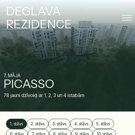
DEGLAVA
REZIDENCE
7. MĀJA
PICASSO
78 jauni dzīvokļi ar 1, 2, 3 un 4 istabām
1. stāvs
2. stāvs
3. stāvs
4. stāvs
5. stāvs
6. stāvs
7. stāvs
8. stāvs
9. stāvs
10. stāvs