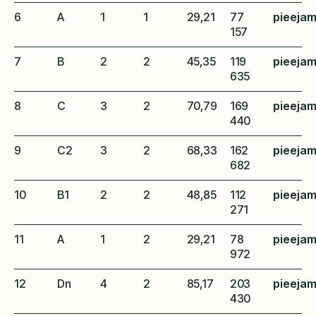
6
A
1
1
29,21
77
pieeja
157
7
B
2
2
45,35
119
pieeja
635
8
C
3
2
70,79
169
pieeja
440
9
C2
3
2
68,33
162
pieeja
682
10
B1
2
2
48,85
112
pieeja
271
11
A
1
2
29,21
78
pieeja
972
12
Dn
4
2
85,17
203
pieeja
430