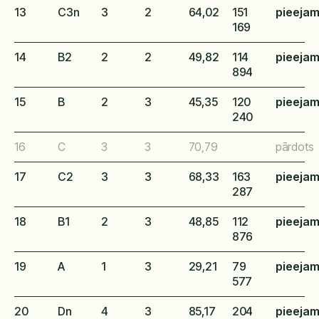
13
C3n
3
2
64,02
151
pieeja
169
14
B2
2
2
49,82
114
pieeja
894
15
B
2
3
45,35
120
pieeja
240
16
C
3
3
70,79
pārdots
17
C2
3
3
68,33
163
pieeja
287
18
B1
2
3
48,85
112
pieeja
876
19
A
1
3
29,21
79
pieeja
577
20
Dn
4
3
85,17
204
pieeja